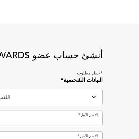
ن عضوًا الآن | برنامج مكافآت الفنادق H Rewards
أنشئ حساب عضو H REWARDS
*حقل مطلوب
أنشئ حساب عضو H REWARDS
البيانات الشخصية*
اللقب
الاسم الأول*
الاسم الأول*
الاسم الأخير*
الاسم الأخير*