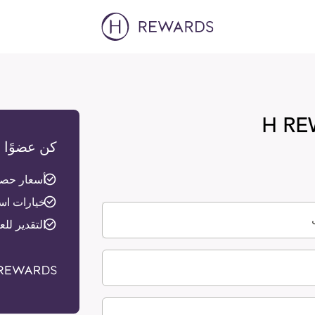
كن عضوًا في برنامج 
أسعار حصر
خيارات است
التقدير لل