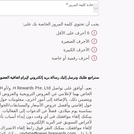
إعادة كلمة المرور*
إعادة كلمة المرور*
يجب أن تحتوي كلمة المرور الخاصة بك على:
6 أحرف على الأقل
الأحرف الصغيرة
الأحرف الكبيرة
أحرف رقمية أو خاصة
سنراجع طلبك ونرسل إليك رسالة بريد إلكتروني لإبرام اتفاقية العضوية ا
الخاص بهما لإعلامي عن العروض الترويجية والعروض الخا
ويتضمن ذلك، بالإضافة إلى أمور أخرى، معلومات حول 
حول إقامتي وأفضل عروض الأسعار والمسابقات/الجوائز
بمناسبة يوم ميلادي، فضلاً عن الدعوات إلى الفعاليات.
يمكنك إلغاء موافقتك في أي وقت دون إبداء أسباب بأث
لأغراض التسويق عبر البريد الإلكتروني.
لإلغاء موافقتك، يمكنك النقر فوق رابط إلغاء الاشتراك
إلينا على
update@news.hrewards.com
. يمكنك الع