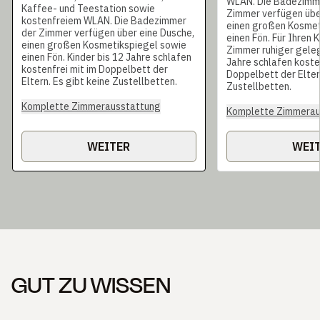
WLAN. Die Badezimme
Kaffee- und Teestation sowie
Zimmer verfügen übe
kostenfreiem WLAN. Die Badezimmer
einen großen Kosmet
der Zimmer verfügen über eine Dusche,
einen Fön. Für Ihren 
einen großen Kosmetikspiegel sowie
Zimmer ruhiger geleg
einen Fön. Kinder bis 12 Jahre schlafen
Jahre schlafen kosten
kostenfrei mit im Doppelbett der
Doppelbett der Eltern
Eltern. Es gibt keine Zustellbetten.
Zustellbetten.
Komplette Zimmerausstattung
Komplette Zimmerau
WEITER
WEI
GUT ZU WISSEN