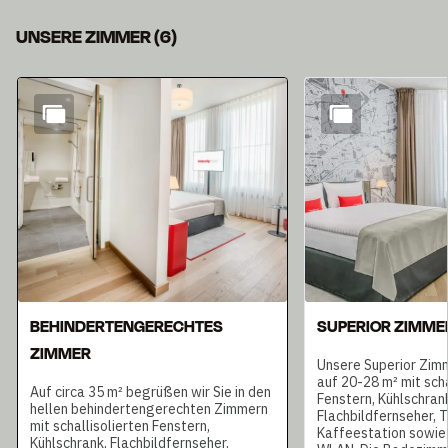
UNSERE ZIMMER
(
6
)
Dia 1 von 6
BEHINDERTENGERECHTES
SUPERIOR ZIMME
ZIMMER
Unsere Superior Zim
auf 20-28 m² mit scha
Auf circa 35 m² begrüßen wir Sie in den
Fenstern, Kühlschran
hellen behindertengerechten Zimmern
Flachbildfernseher, 
mit schallisolierten Fenstern,
Kaffeestation sowie
Kühlschrank, Flachbildfernseher,