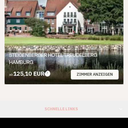
STEIGENBERGER HOTEL TREUDELBERG
HAMBURG
125,10 EUR
ZIMMER ANZEIGEN
ab
SCHNELLE LINKS