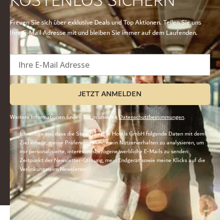
KOSTENLOS SICHERN
Freuen Sie sich über exklusive Deals und Top Aktionen. Teilen Sie uns
Ihre E-Mail Adresse mit und bleiben Sie immer auf dem Laufenden.
Ihre E-Mail Adresse
JETZT ANMELDEN
Weitere Informationen finden Sie in unseren
Datenschutzbestimmungen
.
Ich willige ein, dass die Steigenberger Hotels GmbH folgende Daten mit dem
Ziel erhebt, meine Präferenzen und mein Nutzerverhalten zu analysieren, um
mir personalisierte, interessensbezogene werbliche E-Mails zu senden:
Zeitpunkt der Newsletter-Öffnung, mein Endgerät sowie meine Klicks auf die
Verlinkungen im Newsletter.