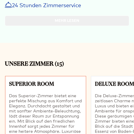
24 Stunden Zimmerservice
MEHR LESEN
UNSERE ZIMMER
(
15
)
Dia 1 von 15
SUPERIOR ROOM
DELUXE ROOM
Das Superior-Zimmer bietet eine
Die Deluxe-Zimmer
perfekte Mischung aus Komfort und
zeitlosen Charme 
Eleganz. Durchdacht gestaltet und
Luxus und bieten e
mit sanfter Ambiente-Beleuchtung,
Ambiente für anspr
lädt dieser Raum zur Entspannung
Diese geräumigen u
ein. Mit Blick auf den friedlichen
Zimmer bieten ein
Innenhof sorgt jedes Zimmer für
Blick auf die Stadt
eine heitere Atmosphäre. Luxuriöse
Essenz von Baden