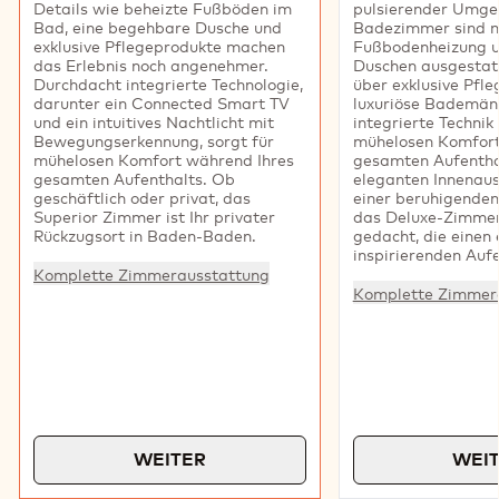
Details wie beheizte Fußböden im
pulsierender Umge
Bad, eine begehbare Dusche und
Badezimmer sind m
exklusive Pflegeprodukte machen
Fußbodenheizung 
das Erlebnis noch angenehmer.
Duschen ausgestat
Durchdacht integrierte Technologie,
über exklusive Pfl
darunter ein Connected Smart TV
luxuriöse Bademän
und ein intuitives Nachtlicht mit
integrierte Technik 
Bewegungserkennung, sorgt für
mühelosen Komfort
mühelosen Komfort während Ihres
gesamten Aufenthal
gesamten Aufenthalts. Ob
eleganten Innenau
geschäftlich oder privat, das
einer beruhigenden
Superior Zimmer ist Ihr privater
das Deluxe-Zimmer 
Rückzugsort in Baden-Baden.
gedacht, die einen
inspirierenden Aufe
Komplette Zimmerausstattung
Komplette Zimmer
WEITER
WEI