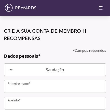
Torne-se um membro agora | H Rewards Programa de Bón
CRIE A SUA CONTA DE MEMBRO H
RECOMPENSAS
CRIE A SUA CONTA DE MEMBRO H RECOMPENSAS
*Campos requeridos
Dados pessoais*
Saudação
Primeiro nome*
Primeiro nome*
Apelido*
Apelido*