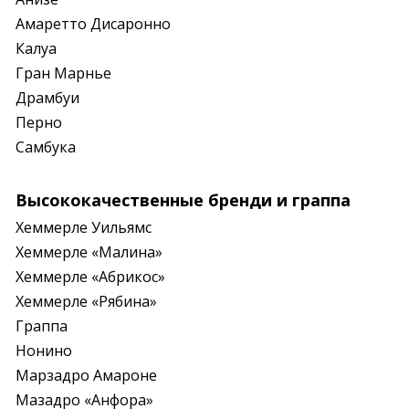
Амаретто Дисаронно

Калуа 

Гран Марнье

Драмбуи

Перно

Самбука
Высококачественные бренди и граппа
Хеммерле Уильямс

Хеммерле «Малина»

Хеммерле «Абрикос»

Хеммерле «Рябина»

Граппа

Нонино

Марзадро Амароне

Мазадро «Анфора»