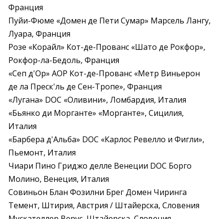
Франция

Пуйи-Фюме «Домен де Пети Сумар» Марсель Лангу, 
Луара, Франция

Розе «Корайл» Кот-де-Прованс «Шато де Рокфор», 
Рокфор-ла-Бедоль, Франция

«Сеп д'Ор» AOP Кот-де-Прованс «Метр Виньерон 
де ла Преск'ль де Сен-Тропе», Франция

«Лугана» DOC «Оливини», Ломбардия, Италия

«Бьянко ди Морганте» «Морганте», Сицилия, 
Италия

«Барбера д'Альба» DOC «Карлос Ревелло и Фигли», 
Пьемонт, Италия

Чиари Пино Гриджо делле Венеции DOC Борго 
Молино, Венеция, Италия

Совиньон Блан Фозилни Брег Домен Чиринга 
Темент, Штирия, Австрия / Штайерска, Словения

Мускателлер Верус, Штайерска, Словения
