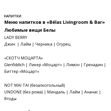
НАПИТКИ
Меню напитков в «Bélas Livingroom & Bar»
Любимые вещи Белы
LADY BERRY

Джин  | Лайм | Черника | Огурец
«СКОТЧ МОЦАРТА»

Glenfiddich | Ликер «Моцарт» | Лимон | Гренадин | 
Биттер «Моцарт»
NOT MAI TAI (безалкогольный)

UNDONE (без рома) | Миндаль | Лайм | Ананас | 
Ягоды