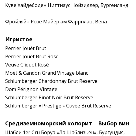
Куве Хайдебоден Ниттнаус Нойзидлер, Бургенланд
Фройляйн Розе Майер ам Фаррплац, Вена
Игристое
Perrier Jouët Brut

Perrier Jouët Brut Rosé

Veuve Cliquot Rosé

Moët & Candon Grand Vintage blanc

Schlumberger Chardonnay Brut Reserve

Dom Pérignon Vintage

Schlumberger Pinot Noir Brut Reserve

Schlumberger « Prestige » Cuvée Brut Reserve
Средиземноморский колорит | Выбор вин
Шабли 1er Cru Боруа «Ла Шаблизьен», Бургундия, 