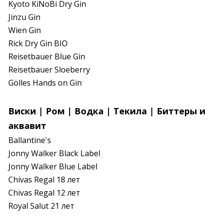
Kyoto KiNoBi Dry Gin

Jinzu Gin

Wien Gin

Rick Dry Gin BIO

Reisetbauer Blue Gin

Reisetbauer Sloeberry

Gölles Hands on Gin
Виски | Ром | Водка | Текила | Биттеры и
аквавит
Ballantine's

Jonny Walker Black Label

Jonny Walker Blue Label

Chivas Regal 18 лет

Chivas Regal 12 лет

Royal Salut 21 лет