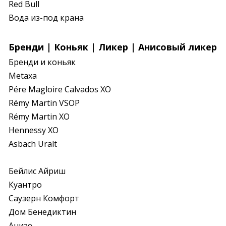
Red Bull

Вода из-под крана
Бренди | Коньяк | Ликер | Анисовый ликер
Бренди и коньяк 

Metaxa 

Pére Magloire Calvados XO

Rémy Martin VSOP

Rémy Martin XO

Hennessy XO

Asbach Uralt
Бейлис Айриш

Куантро

Саузерн Комфорт

Дом Бенедиктин

Анизе
