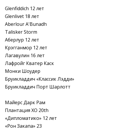
Glenfiddich 12 лет

Glenlivet 18 лет

Aberlour A'Bunadh

Talisker Storm

Аберлур 12 лет

Крэгганмор 12 лет

Лагавулин 16 лет

Лафройг Кватер Каск

Монки Шоудер

Бруикладдич «Классик Лэдди»

Бруикладдич Порт Шарлотт
Майерс Дарк Рам

Плантация XO 20th

«Дипломатико» 12 лет

«Рон Закапа» 23
