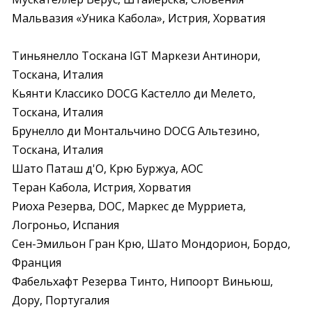
Мальвазия «Уника Кабола», Истрия, Хорватия
Тиньянелло Тоскана IGT Маркези Антинори, 
Тоскана, Италия

Кьянти Классико DOCG Кастелло ди Мелето, 
Тоскана, Италия

Брунелло ди Монтальчино DOCG Альтезино, 
Тоскана, Италия

Шато Паташ д'О, Крю Буржуа, AOC

Теран Кабола, Истрия, Хорватия

Риоха Резерва, DOC, Маркес де Мурриета, 
Логроньо, Испания

Сен-Эмильон Гран Крю, Шато Мондорион, Бордо, 
Франция

Фабельхафт Резерва Тинто, Нипоорт Виньюш, 
Дору, Португалия