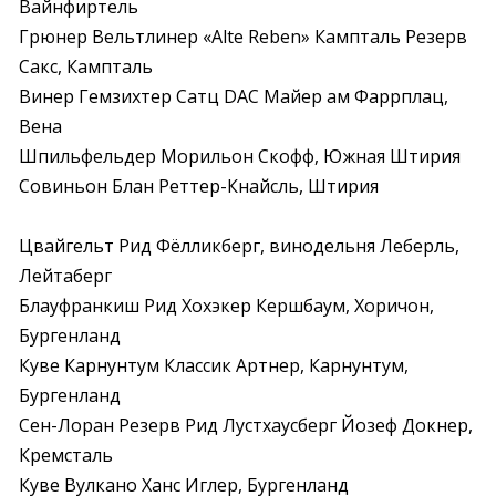
Вайнфиртель

Грюнер Вельтлинер «Alte Reben» Кампталь Резерв 
Сакс, Кампталь

Винер Гемзихтер Сатц DAC Майер ам Фаррплац, 
Вена

Шпильфельдер Морильон Скофф, Южная Штирия

Совиньон Блан Реттер-Кнайсль, Штирия
Цвайгельт Рид Фёлликберг, винодельня Леберль, 
Лейтаберг

Блауфранкиш Рид Хохэкер Кершбаум, Хоричон, 
Бургенланд

Куве Карнунтум Классик Артнер, Карнунтум, 
Бургенланд

Сен-Лоран Резерв Рид Лустхаусберг Йозеф Докнер, 
Кремсталь

Куве Вулкано Ханс Иглер, Бургенланд
