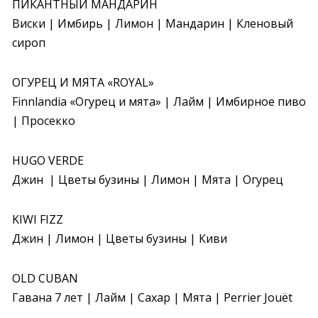
ПИКАНТНЫЙ МАНДАРИН

Виски | Имбирь | Лимон | Мандарин | Кленовый 
сироп
ОГУРЕЦ И МЯТА «ROYAL»

Finnlandia «Огурец и мята» | Лайм | Имбирное пиво 
| Просекко
HUGO VERDE

Джин  | Цветы бузины | Лимон | Мята | Огурец
KIWI FIZZ

Джин | Лимон | Цветы бузины | Киви
OLD CUBAN

Гавана 7 лет | Лайм | Сахар | Мята | Perrier Jouët