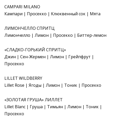
CAMPARI MILANO

Кампари | Просекко | Клюквенный сок | Мята
ЛИМОНЧЕЛЛО СПРИТЦ

Лимончелло | Лимон | Просекко | Биттер-лемон
«СЛАДКО-ГОРЬКИЙ СПРИТЦ»

Джин | Сен-Жермен | Лимон | Грейпфрут | 
Просекко
LILLET WILDBERRY

Lillet Rose | Ягоды | Лимон | Тоник | Просекко
«ЗОЛОТАЯ ГРУША» ЛИЛЛЕТ

Lillet Blanc | Груша | Тимьян | Лимон | Тоник | 
Просекко