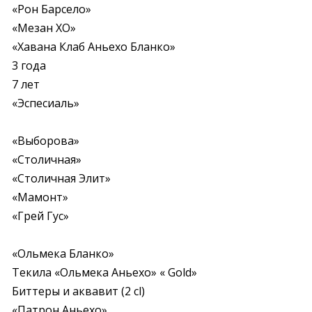
«Рон Барсело»

«Мезан XO»

«Хавана Клаб Аньехо Бланко»

3 года

7 лет

«Эспесиаль»
«Выборова»

«Столичная»

«Столичная Элит»

«Мамонт»

«Грей Гус»
«Ольмека Бланко»

Текила «Ольмека Аньехо» « Gold» 

Биттеры и аквавит (2 cl)

«Патрон Аньехо»
