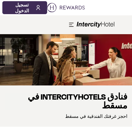
1 الغرفة (الغرف) ⋅ 1 بالغ
تسجيل
الدخول
لشريحة 1 من 1
فنادق INTERCITYHOTELS في
مسقط
احجز غرفتك الفندقية في مسقط