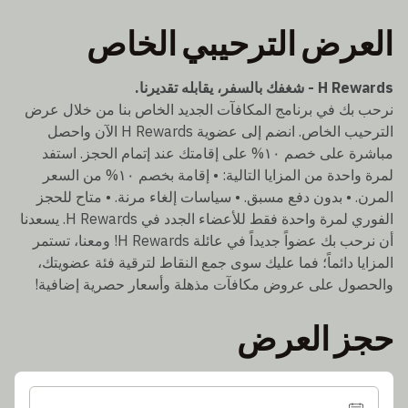
العرض الترحيبي الخاص
H Rewards - شغفك بالسفر، يقابله تقديرنا.
نرحب بك في برنامج المكافآت الجديد الخاص بنا من خلال عرض
الترحيب الخاص. انضم إلى عضوية H Rewards الآن واحصل
مباشرة على خصم ١٠% على إقامتك عند إتمام الحجز. استفد
لمرة واحدة من المزايا التالية: • إقامة بخصم ١٠% من السعر
المرن. • بدون دفع مسبق. • سياسات إلغاء مرنة. • متاح للحجز
الفوري لمرة واحدة فقط للأعضاء الجدد في H Rewards. يسعدنا
أن نرحب بك عضواً جديداً في عائلة H Rewards! ومعنا، تستمر
المزايا دائماً؛ فما عليك سوى جمع النقاط لترقية فئة عضويتك،
والحصول على عروض مكافآت مذهلة وأسعار حصرية إضافية!
حجز العرض