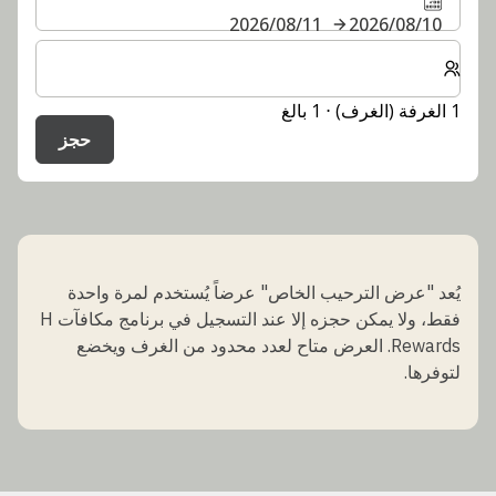
10‏/08‏/2026
11‏/08‏/2026
حدد عدد الغرف والضيوف لإقامتك
1 الغرفة (الغرف) ⋅ 1 بالغ
حجز
يُعد "عرض الترحيب الخاص" عرضاً يُستخدم لمرة واحدة
فقط، ولا يمكن حجزه إلا عند التسجيل في برنامج مكافآت H
Rewards. العرض متاح لعدد محدود من الغرف ويخضع
لتوفرها.