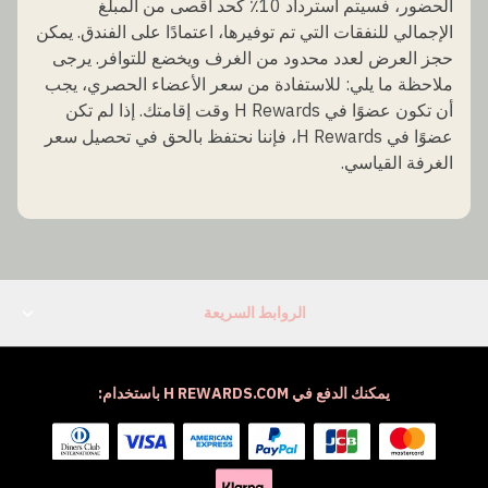
الحضور، فسيتم استرداد 10٪ كحد أقصى من المبلغ
الإجمالي للنفقات التي تم توفيرها، اعتمادًا على الفندق. يمكن
حجز العرض لعدد محدود من الغرف ويخضع للتوافر. يرجى
ملاحظة ما يلي: للاستفادة من سعر الأعضاء الحصري، يجب
أن تكون عضوًا في H Rewards وقت إقامتك. إذا لم تكن
عضوًا في H Rewards، فإننا نحتفظ بالحق في تحصيل سعر
الغرفة القياسي.
الروابط السريعة
يمكنك الدفع في H REWARDS.COM باستخدام: