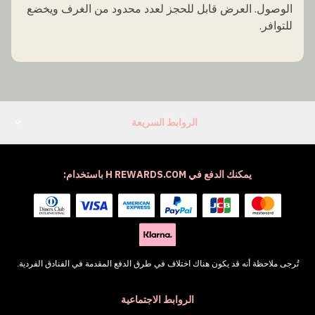
الوصول. العرض قابل للحجز لعدد محدود من الغرف ويخضع
للتوافر.
الروابط السريعة
يمكنك الدفع في H REWARDS.COM باستخدام:
تُرجى ملاحظة أنه قد يكون هناك اختلاف في طرق الدفع المقدمة في الفنادق الفردية.
الروابط الاجتماعية