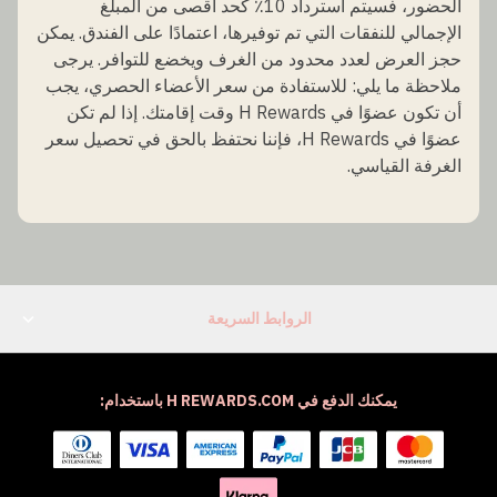
الحضور، فسيتم استرداد 10٪ كحد أقصى من المبلغ
الإجمالي للنفقات التي تم توفيرها، اعتمادًا على الفندق. يمكن
حجز العرض لعدد محدود من الغرف ويخضع للتوافر. يرجى
ملاحظة ما يلي: للاستفادة من سعر الأعضاء الحصري، يجب
أن تكون عضوًا في H Rewards وقت إقامتك. إذا لم تكن
عضوًا في H Rewards، فإننا نحتفظ بالحق في تحصيل سعر
الغرفة القياسي.
الروابط السريعة
يمكنك الدفع في H REWARDS.COM باستخدام: