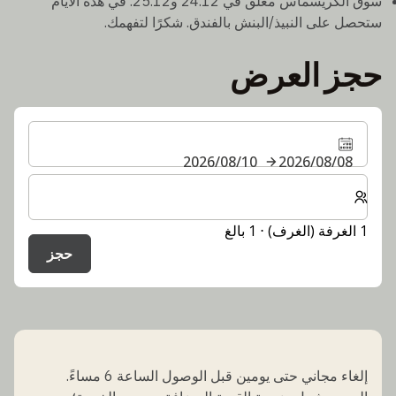
سوق الكريسماس مغلق في 24.12 و25.12. في هذه الأيام
ستحصل على النبيذ/البنش بالفندق. شكرًا لتفهمك.
حجز العرض
08‏/08‏/2026
10‏/08‏/2026
حدد عدد الغرف والضيوف لإقامتك
1 الغرفة (الغرف) ⋅ 1 بالغ
حجز
إلغاء مجاني حتى يومين قبل الوصول الساعة 6 مساءً.