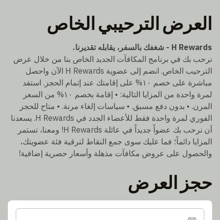
العرض الترحيبي الخاص
H Rewards - شغفك بالسفر، يقابله تقديرنا.
نرحب بك في برنامج المكافآت الجديد الخاص بنا من خلال عرض
الترحيب الخاص. انضم إلى عضوية H Rewards الآن واحصل
مباشرة على خصم ١٠% على إقامتك عند إتمام الحجز. استفد
لمرة واحدة من المزايا التالية: • إقامة بخصم ١٠% من السعر
المرن. • بدون دفع مسبق. • سياسات إلغاء مرنة. • متاح للحجز
الفوري لمرة واحدة فقط للأعضاء الجدد في H Rewards. يسعدنا
أن نرحب بك عضواً جديداً في عائلة H Rewards! ومعنا، تستمر
المزايا دائماً؛ فما عليك سوى جمع النقاط لترقية فئة عضويتك،
والحصول على عروض مكافآت مذهلة وأسعار حصرية إضافية!
حجز العرض