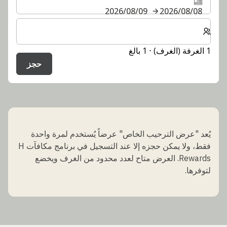
08‏/08‏/2026
09‏/08‏/2026
حدد عدد الغرف والضيوف لإقامتك
1 الغرفة (الغرف) ⋅ 1 بالغ
حجز
يُعد "عرض الترحيب الخاص" عرضاً يُستخدم لمرة واحدة
فقط، ولا يمكن حجزه إلا عند التسجيل في برنامج مكافآت H
Rewards. العرض متاح لعدد محدود من الغرف ويخضع
لتوفرها.