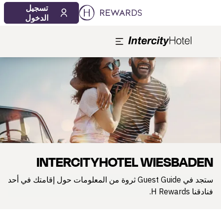
09‏/08‏/2026
10‏/08‏/2026
تسجيل
1 الغرفة (الغرف) ⋅ 1 بالغ
الدخول
لشريحة 1 من 1
INTERCITYHOTEL WIESBADEN
ستجد في Guest Guide ثروة من المعلومات حول إقامتك في أحد
فنادقنا H Rewards.