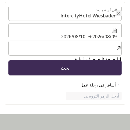
إلى أين تذهب؟
إلى أين تذهب؟
09‏/08‏/2026
10‏/08‏/2026
حدد عدد الغرف والضيوف لإقامتك
1 الغرفة (الغرف) ⋅ 1 بالغ
بحث
أسافر في رحلة عمل
أدخل الرمز الترويجي