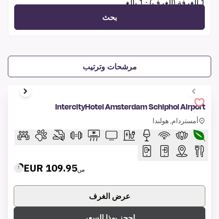
1 الغرفة (الغرف) ⋅ 1 بالغ
بحث
مرشحات وترتيب
1 of 9
IntercityHotel Amsterdam Schiphol Airport
أمستردام, هولندا
109.95 EUR
من
عرض الغرف
احجز بهذا السعر