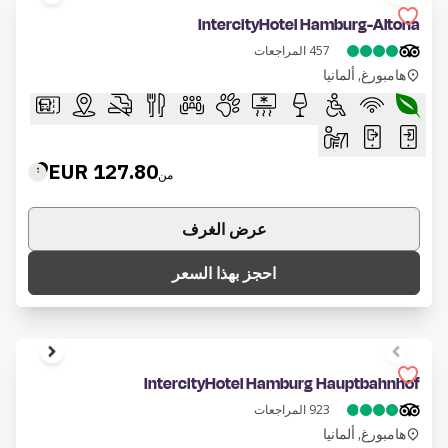
1 of 8
IntercityHotel Hamburg-Altona
457
المراجعات
هامبورغ, ألمانيا
127.80 EUR
من
عرض الغرف
احجز بهذا السعر
1 of 6
IntercityHotel Hamburg Hauptbahnhof
923
المراجعات
هامبورغ, ألمانيا