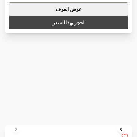
IntercityHotel Berlin Airport Area North
برلين, ألمانيا
71.10 EUR
من
عرض الغرف
احجز بهذا السعر
1 of 6
IntercityHotel Wiesbaden
39
المراجعات
فيسبادن, ألمانيا
يتمتع الفندق بموقع مركزي في فيسبادن بجوار محطة القطار
الرئيسية، بالقرب من المواصلات وأبرز معالم المدينة السياحية