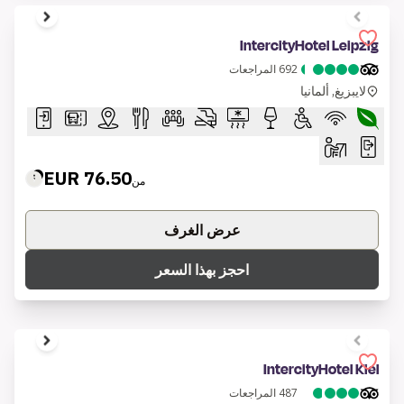
1 of 8
IntercityHotel Leipzig
692
المراجعات
لايبزيغ, ألمانيا
76.50 EUR
من
عرض الغرف
احجز بهذا السعر
1 of 8
IntercityHotel Kiel
487
المراجعات