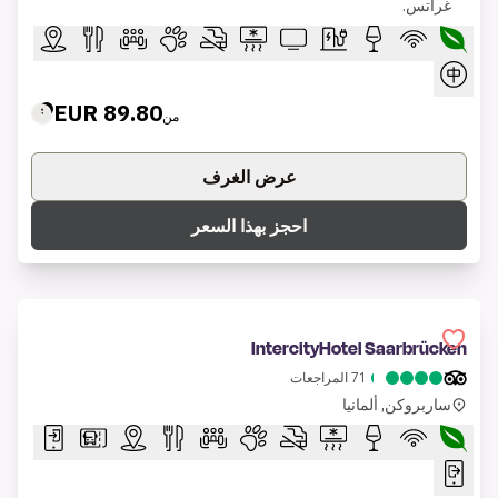
غراتس.
89.80 EUR
من
عرض الغرف
احجز بهذا السعر
IntercityHotel Saarbrücken
71
المراجعات
ساربروكن, ألمانيا