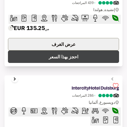
439
المراجعات
إنشيده, هولندا
135.25 EUR
من
عرض الغرف
احجز بهذا السعر
1 of 10
IntercityHotel Duisburg
286
المراجعات
دويسبورغ, ألمانيا