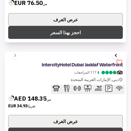
76.50 EUR
من
عرض الغرف
احجز بهذا السعر
1 of 7
IntercityHotel Dubai Jaddaf Waterfront
117
المراجعات
دبي, الإمارات العربية المتحدة
148.35 AED
من
34.93 EUR
تقريبًا
عرض الغرف