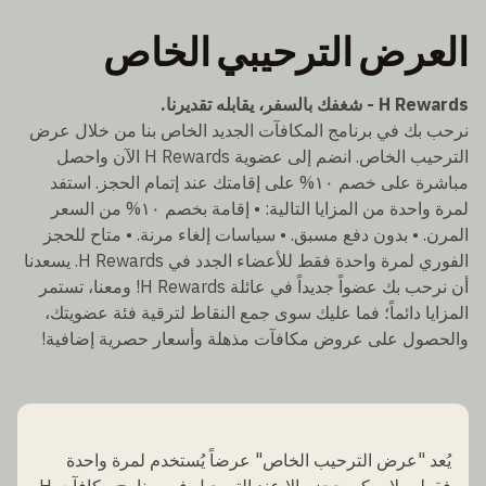
العرض الترحيبي الخاص
H Rewards - شغفك بالسفر، يقابله تقديرنا.
نرحب بك في برنامج المكافآت الجديد الخاص بنا من خلال عرض
الترحيب الخاص. انضم إلى عضوية H Rewards الآن واحصل
مباشرة على خصم ١٠% على إقامتك عند إتمام الحجز. استفد
لمرة واحدة من المزايا التالية: • إقامة بخصم ١٠% من السعر
المرن. • بدون دفع مسبق. • سياسات إلغاء مرنة. • متاح للحجز
الفوري لمرة واحدة فقط للأعضاء الجدد في H Rewards. يسعدنا
أن نرحب بك عضواً جديداً في عائلة H Rewards! ومعنا، تستمر
المزايا دائماً؛ فما عليك سوى جمع النقاط لترقية فئة عضويتك،
والحصول على عروض مكافآت مذهلة وأسعار حصرية إضافية!
يُعد "عرض الترحيب الخاص" عرضاً يُستخدم لمرة واحدة