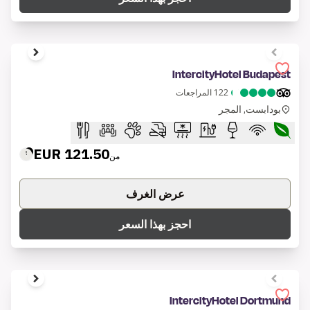
1 of 7
IntercityHotel Budapest
122
المراجعات
بودابست, المجر
121.50 EUR
من
عرض الغرف
احجز بهذا السعر
1 of 7
IntercityHotel Dortmund