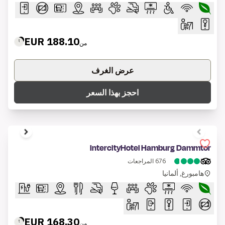
188.10 EUR
من
عرض الغرف
احجز بهذا السعر
1 of 6
IntercityHotel Hamburg Dammtor
676
المراجعات
هامبورغ, ألمانيا
168.30 EUR
من