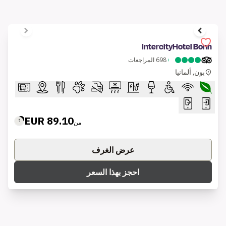
عرض الغرف
احجز بهذا السعر
1 of 6
IntercityHotel Berlin Ostbahnhof
801
المراجعات
برلين, ألمانيا
105.46 EUR
من
عرض الغرف
احجز بهذا السعر