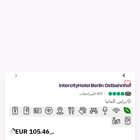
1 of 8
IntercityHotel Berlin Hauptbahnhof
2487
المراجعات
برلين, ألمانيا
163.51 EUR
من
عرض الغرف
احجز بهذا السعر
1 of 14