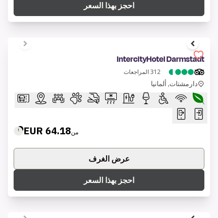
احجز بهذا السعر
1 of 6
IntercityHotel Darmstadt
312
المراجعات
دارمشتات, ألمانيا
64.18 EUR
من
عرض الغرف
احجز بهذا السعر