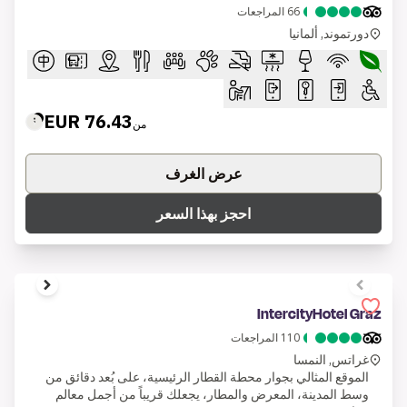
66
المراجعات
دورتموند, ألمانيا
76.43 EUR
من
عرض الغرف
احجز بهذا السعر
1 of 7
IntercityHotel Graz
110
المراجعات
غراتس, النمسا
الموقع المثالي بجوار محطة القطار الرئيسية، على بُعد دقائق من
وسط المدينة، المعرض والمطار، يجعلك قريباً من أجمل معالم