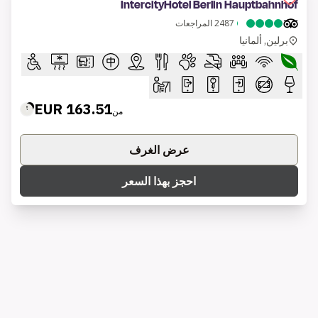
والترفيهية.
76.50 EUR
من
عرض الغرف
احجز بهذا السعر
1 of 6
IntercityHotel Leiden
لايدن, هولندا
171.20 EUR
من