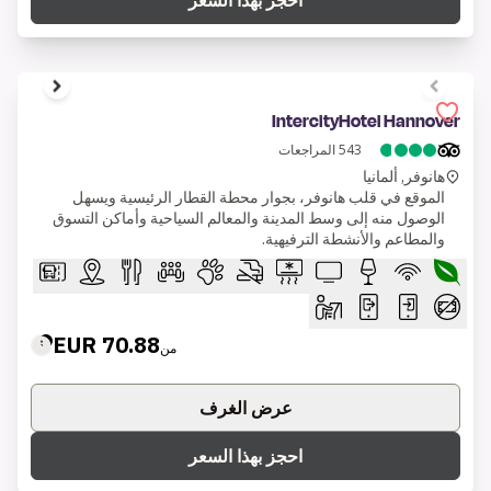
احجز بهذا السعر
1 of 8
IntercityHotel Hannover
543
المراجعات
هانوفر, ألمانيا
الموقع في قلب هانوفر، بجوار محطة القطار الرئيسية ويسهل
الوصول منه إلى وسط المدينة والمعالم السياحية وأماكن التسوق
والمطاعم والأنشطة الترفيهية.
70.88 EUR
من
عرض الغرف
احجز بهذا السعر