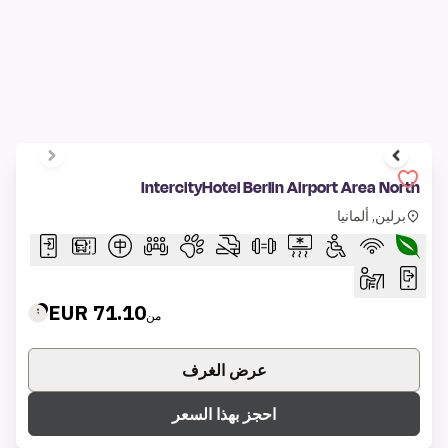
عرض الغرف
احجز بهذا السعر
1 of 6
IntercityHotel Bawshar Muscat
مسقط, عمان
26.63 OMR
من
59.89 EUR
تقريبًا
عرض الغرف
احجز بهذا السعر