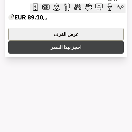
89.10 EUR
من
عرض الغرف
احجز بهذا السعر
1 of 7
IntercityHotel Bonn
698
المراجعات
بون, ألمانيا
89.10 EUR
من