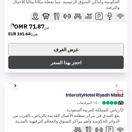
الحكومية وأماكن التسوق الرئيسية، مما يجعله مكاناً مثالياً للأعمال
والترفيه.
71.87 OMR
من
161.64 EUR
تقريبًا
عرض الغرف
احجز بهذا السعر
1 of 6
IntercityHotel Riyadh Malaz
16
المراجعات
رياض, المملكة العربية السعودية
يقع الفندق في مركز منطقة الأعمال القديمة بالرياض، بالقرب من
الدوائر الحكومية وأهم مراكز التسوق والمعالم الترفيهية بالمدينة.