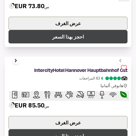
73.80 EUR
من
عرض الغرف
احجز بهذا السعر
1 of 7
IntercityHotel Hannover Hauptbahnhof Ost
83
المراجعات
هانوفر, ألمانيا
85.50 EUR
من
عرض الغرف