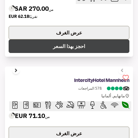
270.00 SAR
من
62.18 EUR
تقريبًا
عرض الغرف
احجز بهذا السعر
1 of 10
IntercityHotel Mannheim
578
المراجعات
مانهايم, ألمانيا
71.10 EUR
من
عرض الغرف