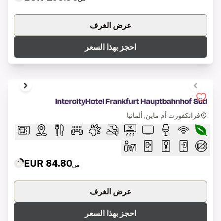
عرض الغرف
احجز بهذا السعر
1 of 4
IntercityHotel Frankfurt Hauptbahnhof Süd
فرانكفورت أم ماين, ألمانيا
84.80 EUR
من
عرض الغرف
احجز بهذا السعر