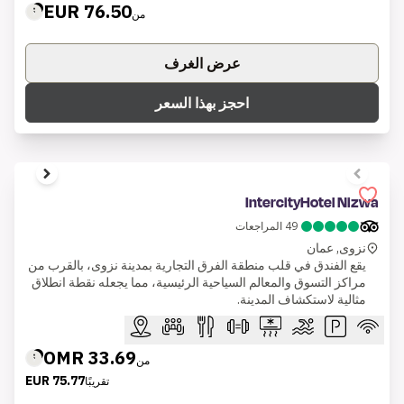
76.50 EUR
من
عرض الغرف
احجز بهذا السعر
1 of 8
IntercityHotel Nizwa
49
المراجعات
نزوى, عمان
يقع الفندق في قلب منطقة الفرق التجارية بمدينة نزوى، بالقرب من
مراكز التسوق والمعالم السياحية الرئيسية، مما يجعله نقطة انطلاق
مثالية لاستكشاف المدينة.
33.69 OMR
من
75.77 EUR
تقريبًا