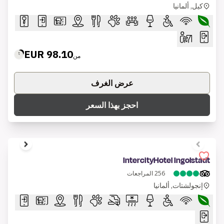
كيل, ألمانيا
98.10 EUR
من
عرض الغرف
احجز بهذا السعر
1 of 6
IntercityHotel Ingolstadt
256
المراجعات
إنجولشتات, ألمانيا