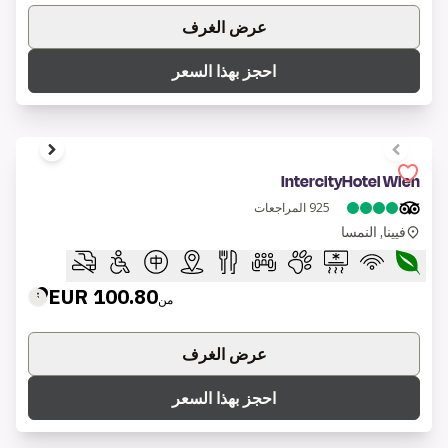
عرض الغرف
احجز بهذا السعر
1 of 9
IntercityHotel Wien
925
المراجعات
فيينا, النمسا
100.80 EUR
من
عرض الغرف
احجز بهذا السعر