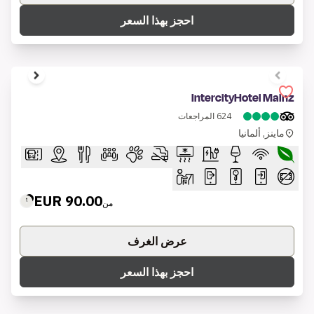
احجز بهذا السعر
1 of 12
IntercityHotel Mainz
624
المراجعات
ماينز, ألمانيا
90.00 EUR
من
عرض الغرف
احجز بهذا السعر