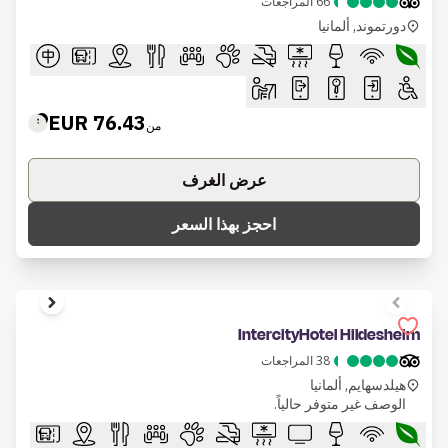
66
المراجعات
دورتموند, ألمانيا
76.43 EUR
من
عرض الغرف
احجز بهذا السعر
1 of 7
IntercityHotel Hildesheim
38
المراجعات
هيلدسهايم, ألمانيا
الوصف غير متوفر حالياً.