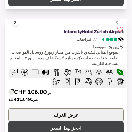
1 of 6
IntercityHotel Zürich Airport
77
المراجعات
زيوريخ, سويسرا
الموقع المثالي للفندق بالقرب من مطار زيورخ ووسائل المواصلات
العامة يجعله نقطة انطلاق ممتازة لاستكشاف مدينة زيورخ والمعالم
السياحية القريبة.
106.00 CHF
من
113.45 EUR
تقريبًا
عرض الغرف
احجز بهذا السعر