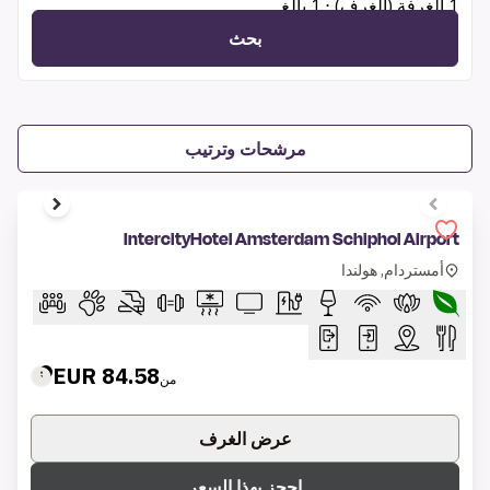
1 الغرفة (الغرف) ⋅ 1 بالغ
بحث
مرشحات وترتيب
1 of 9
IntercityHotel Amsterdam Schiphol Airport
أمستردام, هولندا
84.58 EUR
من
عرض الغرف
احجز بهذا السعر