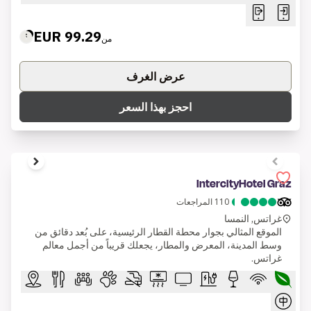
99.29 EUR
من
عرض الغرف
احجز بهذا السعر
1 of 7
IntercityHotel Graz
110
المراجعات
غراتس, النمسا
الموقع المثالي بجوار محطة القطار الرئيسية، على بُعد دقائق من
وسط المدينة، المعرض والمطار، يجعلك قريباً من أجمل معالم
غراتس.