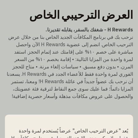
العرض الترحيبي الخاص
H Rewards - شغفك بالسفر، يقابله تقديرنا.
نرحب بك في برنامج المكافآت الجديد الخاص بنا من خلال عرض
الترحيب الخاص. انضم إلى عضوية H Rewards الآن واحصل
مباشرة على خصم ١٠% على إقامتك عند إتمام الحجز. استفد
لمرة واحدة من المزايا التالية: • إقامة بخصم ١٠% من السعر
المرن. • بدون دفع مسبق. • سياسات إلغاء مرنة. • متاح للحجز
الفوري لمرة واحدة فقط للأعضاء الجدد في H Rewards. يسعدنا
أن نرحب بك عضواً جديداً في عائلة H Rewards! ومعنا، تستمر
المزايا دائماً؛ فما عليك سوى جمع النقاط لترقية فئة عضويتك،
والحصول على عروض مكافآت مذهلة وأسعار حصرية إضافية!
يُعد "عرض الترحيب الخاص" عرضاً يُستخدم لمرة واحدة