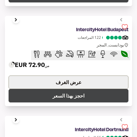
1 of 7
IntercityHotel Budapest
122
المراجعات
بودابست, المجر
72.90 EUR
من
عرض الغرف
احجز بهذا السعر
1 of 7
IntercityHotel Dortmund