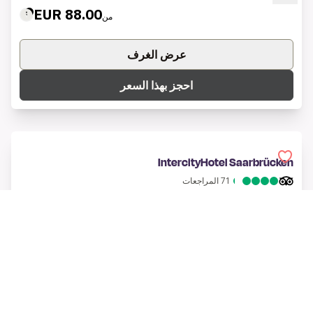
88.00 EUR
من
عرض الغرف
احجز بهذا السعر
IntercityHotel Saarbrücken
71
المراجعات
ساربروكن, ألمانيا
76.50 EUR
من
عرض الغرف