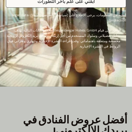
ابقني على علم بآخر التطورات
لمزيد من المعلومات، يرجى الاطلاع على [سياسة الخصوصية] لدينا(/legal/data-
protection).
أوافق على قيام Steigenberger Hotels GmbH بجمع البيانات التالية بهدف
تحليل تفضيلاتي وسلوك المستخدم من أجل إرسال رسائل بريد إلكتروني ترويجية
مخصصة ومتعلقة باهتماماتي: وقت قراءة النشرة الإخبارية وجهازي ونقراتي فوق
الروابط في النشرة الإخبارية.
فضل عروض الفنادق في
ريدك الإلكتروني!