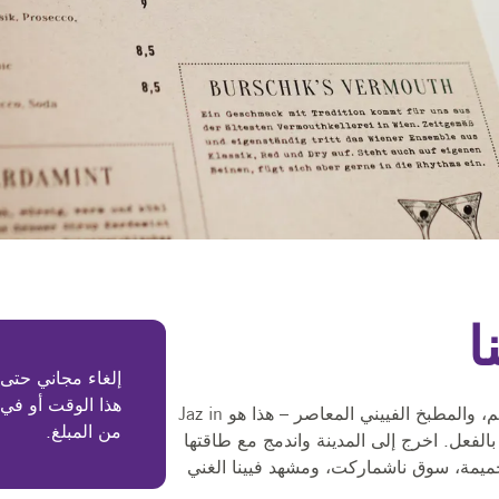
ا
أسلوب الحياة الحضرية، ثقافة الحي الأصيلة، التصميم، والمطبخ الفييني المعاصر – هذا هو Jaz in
من المبلغ.
بل تعيشها بالفعل. اخرج إلى المدينة واندمج مع طاقتها
حميمة، سوق ناشماركت، ومشهد فيينا الغني