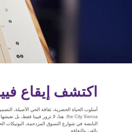
اكتشف إيقاع فيينا
اكتشف إيقاع فيين
إقامة ليلية تشمل الإفطار
قائمة من 3 أطباق من المطبخ الفييني التقليدي
the City Vienna. هنا، لا تزور فيينا فقط، 
النابضة في شوارع التسوق المزدحمة، البوتيكات ال
بالفن والثقافة.