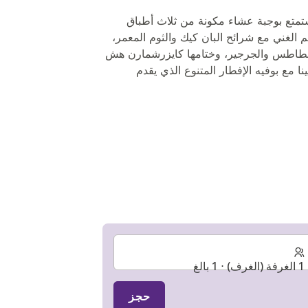
ستمتع بوجبة عشاء مكونة من ثلاث أطباق
م الغني مع شرائح البان كيك والثوم المعمر،
بطاطس والجرجير، وختامها كايزرشمارن هش
 مع بوفيه الإفطار المتنوع الذي يقدم
1 الغرفة (الغرف) ⋅ 1 بالغ
حجز