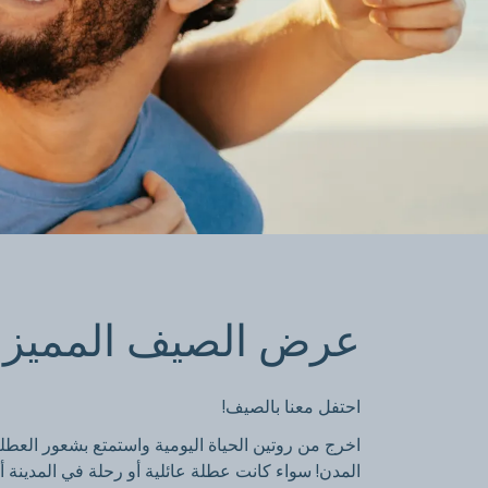
عرض الصيف ا
عرض الصيف المميز
كن عضوًا ووفر ما يصل إلى 30٪ خصم
احتفل معنا بالصيف!
إقامة شاملة أو غير شاملة لوجبة الفطور
اخرج من روتين الحياة اليومية واستمتع بشعور العطل
المدن! سواء كانت عطلة عائلية أو رحلة في المدينة