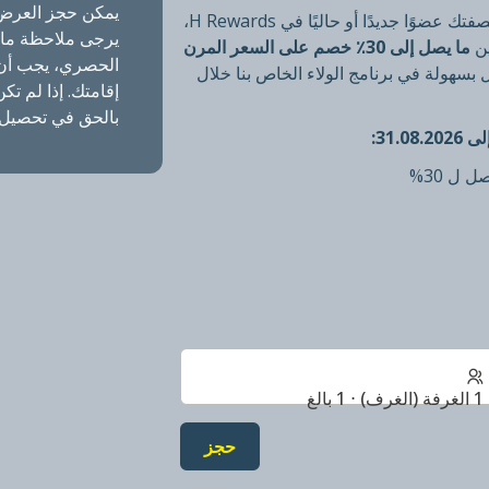
يمكن حجز العرض 
احجز عرض الصيف المميز واستفد من خصم 20%. بصفتك عضوًا جديدًا أو حاليًا في H Rewards،
يرجى ملاحظة ما ي
ما يصل إلى 30٪ خصم على السعر المرن
بسهولة في برنامج الولاء الخاص بنا خلال
بالحق في تحصيل 
 ل 30%
1 الغرفة (الغرف) ⋅ 1 بالغ
حجز