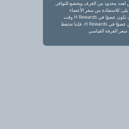
لعدد محدود من الغرف ويخضع للتوافر.
لي: للاستفادة من سعر الأعضاء
الحصري، يجب أن تكون عضوًا في H Rewards وقت
إقامتك. إذا لم تكن عضوًا في H Rewards، فإننا نحتفظ
سعر الغرفة القياسي.