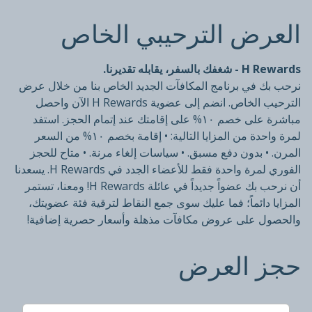
العرض الترحيبي الخاص
H Rewards - شغفك بالسفر، يقابله تقديرنا.
نرحب بك في برنامج المكافآت الجديد الخاص بنا من خلال عرض
الترحيب الخاص. انضم إلى عضوية H Rewards الآن واحصل
مباشرة على خصم ١٠% على إقامتك عند إتمام الحجز. استفد
لمرة واحدة من المزايا التالية: • إقامة بخصم ١٠% من السعر
المرن. • بدون دفع مسبق. • سياسات إلغاء مرنة. • متاح للحجز
الفوري لمرة واحدة فقط للأعضاء الجدد في H Rewards. يسعدنا
أن نرحب بك عضواً جديداً في عائلة H Rewards! ومعنا، تستمر
المزايا دائماً؛ فما عليك سوى جمع النقاط لترقية فئة عضويتك،
والحصول على عروض مكافآت مذهلة وأسعار حصرية إضافية!
حجز العرض