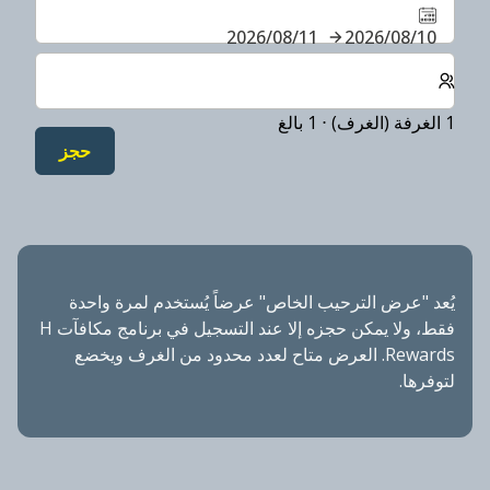
10‏/08‏/2026
11‏/08‏/2026
حدد عدد الغرف والضيوف لإقامتك
1 الغرفة (الغرف) ⋅ 1 بالغ
حجز
يُعد "عرض الترحيب الخاص" عرضاً يُستخدم لمرة واحدة
فقط، ولا يمكن حجزه إلا عند التسجيل في برنامج مكافآت H
Rewards. العرض متاح لعدد محدود من الغرف ويخضع
لتوفرها.