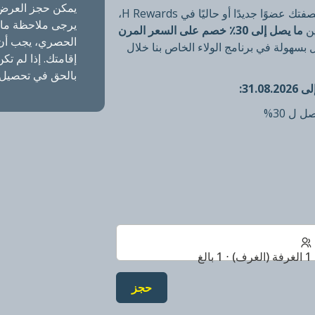
يمكن حجز العرض 
احجز عرض الصيف المميز واستفد من خصم 20%. بصفتك عضوًا جديدًا أو حاليًا في H Rewards،
يرجى ملاحظة ما ي
ما يصل إلى 30٪ خصم على السعر المرن
بسهولة في برنامج الولاء الخاص بنا خلال
بالحق في تحصيل 
 ل 30%
1 الغرفة (الغرف) ⋅ 1 بالغ
حجز