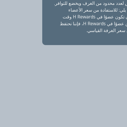
لعدد محدود من الغرف ويخضع للتوافر.
لي: للاستفادة من سعر الأعضاء
الحصري، يجب أن تكون عضوًا في H Rewards وقت
إقامتك. إذا لم تكن عضوًا في H Rewards، فإننا نحتفظ
سعر الغرفة القياسي.