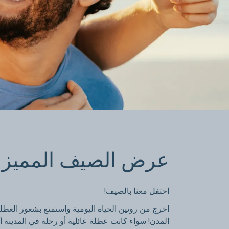
عرض الصيف ا
عرض الصيف المميز
كن عضوًا ووفر ما يصل إلى 30٪ خصم
احتفل معنا بالصيف!
إقامة شاملة أو غير شاملة لوجبة الفطور
اخرج من روتين الحياة اليومية واستمتع بشعور العطل
المدن! سواء كانت عطلة عائلية أو رحلة في المدينة