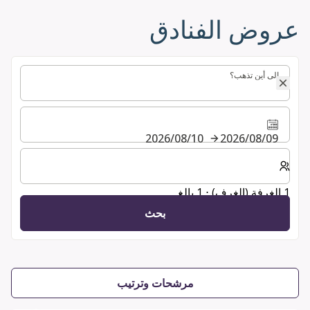
عروض الفنادق
إلى أين تذهب؟
إلى أين تذهب؟
09‏/08‏/2026
10‏/08‏/2026
حدد عدد الغرف والضيوف لإقامتك
1 الغرفة (الغرف) ⋅ 1 بالغ
بحث
مرشحات وترتيب