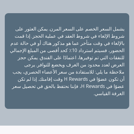
يشمل السعر الخصم على السعر المرن. يمكن العثور على
شروط الإلغاء في شروط العقد في عملية الحجز. إذا قمت
بالإلغاء في وقت متأخر عما هو مذكور هناك أو في حالة عدم
الحضور، فسيتم استرداد 10٪ كحد أقصى من المبلغ الإجمالي
للنفقات التي تم توفيرها، اعتمادًا على الفندق. يمكن حجز
العرض لعدد محدود من الغرف ويخضع للتوافر. يرجى
ملاحظة ما يلي: للاستفادة من سعر الأعضاء الحصري، يجب
أن تكون عضوًا في H Rewards وقت إقامتك. إذا لم تكن
عضوًا في H Rewards، فإننا نحتفظ بالحق في تحصيل سعر
الغرفة القياسي.