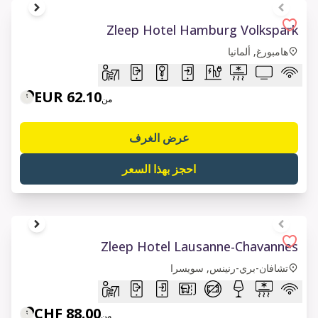
1 of 6
Zleep Hotel Hamburg Volkspark
هامبورغ, ألمانيا
62.10 EUR
من
عرض الغرف
احجز بهذا السعر
1 of 8
Zleep Hotel Lausanne-Chavannes
تشافان-بري-رنينس, سويسرا
88.00 CHF
من