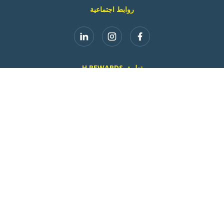
روابط اجتماعية
تطبيق H REWARDS
ZLEEP HOTELS
ألمانيا
بيان الخصوصية
بصمة