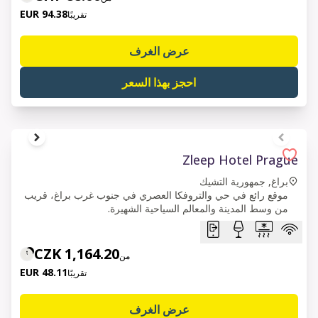
94.38 EUR
تقريبًا
عرض الغرف
احجز بهذا السعر
1 of 6
Zleep Hotel Prague
براغ, جمهورية التشيك
موقع رائع في حي والتروفكا العصري في جنوب غرب براغ، قريب
من وسط المدينة والمعالم السياحية الشهيرة.
1,164.20 CZK
من
48.11 EUR
تقريبًا
عرض الغرف