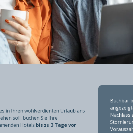
ERPREIS
Buchbar bi
angezeigt
r es in Ihren wohlverdienten Urlaub ans
Nachlass a
ehen soll, buchen Sie Ihre
Stornieru
hmenden Hotels
bis zu 3 Tage vor
Vorauszah