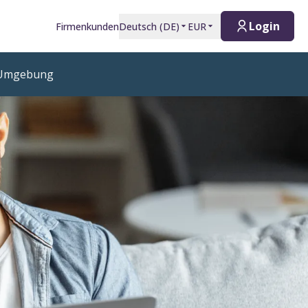
Login
Firmenkunden
Deutsch
(
DE
)
EUR
 Umgebung