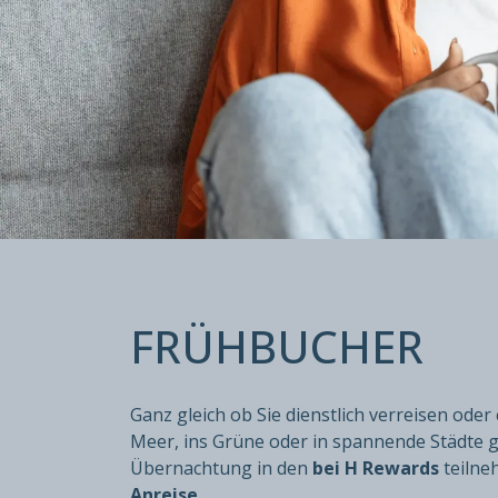
FRÜHBUCH
FRÜHBUCHER
Bis zu 20% Rabatt auf den Flex Preis
Buchbar bis zu 3 Tage vor Anreise
Ganz gleich ob Sie dienstlich verreisen ode
Meer, ins Grüne oder in spannende Städte g
Übernachtung in den
bei H Rewards
teilne
Anreise
.