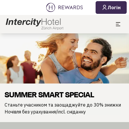
Логін
Слайд 1 з 1
SUMMER SMART SPECIAL
Станьте учасником та заощаджуйте до 30% знижки
Ночівля без урахування/incl. сніданку