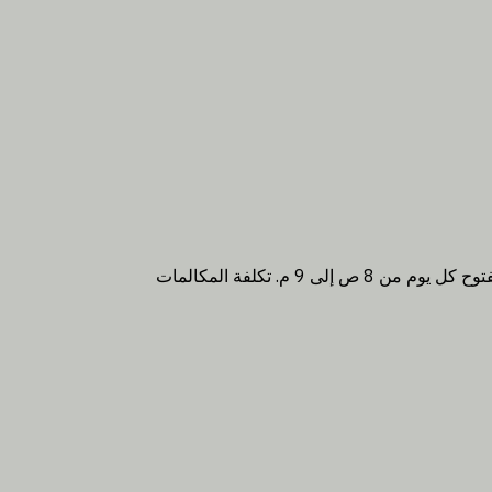
*في حالة وجود أسئلة فنية تتعلق بعملية الحجز، اتصل فقط على الرقم +49 (0)1806 – 99 66 44. الخط الساخن الفني مفتوح كل يوم من 8 ص إلى 9 م. تكلفة المكالمات