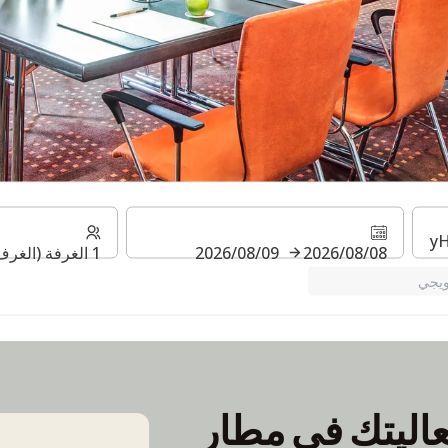
ات
08‏/08‏/2026
09‏/08‏/2026
1 الغرفة (الغرف) ⋅ 1 بالغ
يجي
عاليتك في مطار