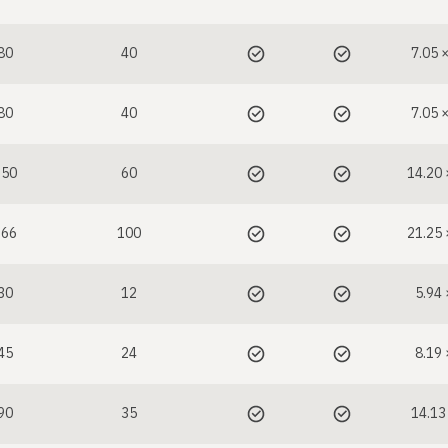
80
40
7.05 ×
80
40
7.05 ×
150
60
14.20 
266
100
21.25 
30
12
5.94 
45
24
8.19 
90
35
14.13 