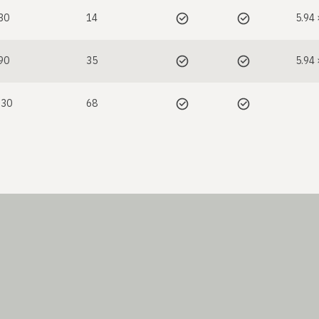
30
14
5.94 
90
35
5.94 
130
68