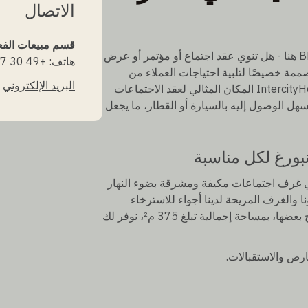
الاتصال
قسم مبيعات الفع
اعثر على قاعة الاجتماعات المثالية لك في مطار BER هنا - هل تنوي عقد اجتماع أو مؤتمر أو عرض
هاتف: +49 30 246497-912
ممة خصيصًا لتلبية احتياجات العملاء من
البريد الإلكتروني
رجال الأعمال. يعد IntercityHotel Berlin Airport Area North المكان المثالي لعقد الاجتماعات
للمعايير الدولية. يقع مباشرة عند مطار BER ويسهل الوصول إليه بالسيارة أو القطار، ما يجعل
بورغ لكل مناسبة
 BER مرافق عصرية في غرف اجتماعات مكيفة ومشرقة بضوء النهار
ا والغرف المريحة لدينا أجواء للاسترخاء
وراحة الإقامة. لدينا ست قاعات اجتماعات يمكن دمج بعضها، بمساحة إجمالية تبلغ 375 م²، نوفر لك
ارض والاستقبالات.