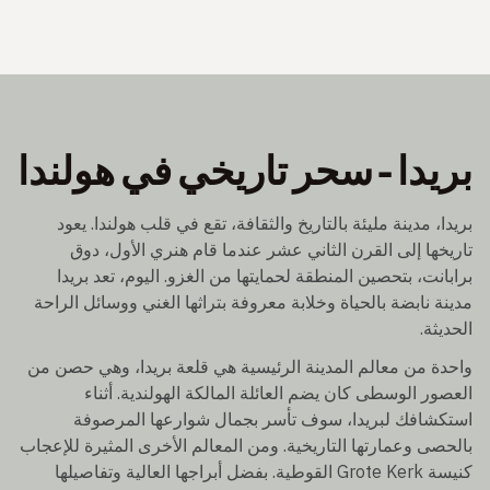
بريدا - سحر تاريخي في هولندا
بريدا، مدينة مليئة بالتاريخ والثقافة، تقع في قلب هولندا. يعود
تاريخها إلى القرن الثاني عشر عندما قام هنري الأول، دوق
برابانت، بتحصين المنطقة لحمايتها من الغزو. اليوم، تعد بريدا
مدينة نابضة بالحياة وخلابة معروفة بتراثها الغني ووسائل الراحة
الحديثة.
واحدة من معالم المدينة الرئيسية هي قلعة بريدا، وهي حصن من
العصور الوسطى كان يضم العائلة المالكة الهولندية. أثناء
استكشافك لبريدا، سوف تأسر بجمال شوارعها المرصوفة
بالحصى وعمارتها التاريخية. ومن المعالم الأخرى المثيرة للإعجاب
كنيسة Grote Kerk القوطية. بفضل أبراجها العالية وتفاصيلها