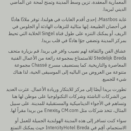
المعمارية المعقدة، تزين وسط المدينة وتمنح لمحة عن الماضي
الديني لبريدا.
غابة Mastbos، إحدى أقدم الغابات في هولندا، توفر ملاذًا هادئًا
في أحضان الطبيعة. إنها مثالية للنزهات الهادئة أو الجلوس في
الريف. أو يمكنك التنزه على طول قناة Singel الخلابة التي تحيط
بمركز المدينة وتضفي جوًا هادئًا في قلب بريدا.
عشاق الفن والثقافة لهم نصيب وافر في بريدا. قم بزيارة متحف
Stedelijk Breda للاستمتاع بمجموعة رائعة من الأعمال الفنية
المعاصرة والتاريخية. كما يستضيف مسرح Chassé مجموعة
متنوعة من العروض من الباليه إلى الموسيقى الحية، لذا هناك
شيء للجميع.
تطورت بريدا أيضًا إلى مركز للابتكار وريادة الأعمال. عثرت العديد
من الشركات الناشئة وشركات التكنولوجيا على موطن لها هنا
وتساهم في الأجواء الديناميكية والمستقبلية للمدينة. على سبيل
المثال، تتخذ شركات مثل CM.com وEnexis من بريدا مقراً لها.
سواء كنت تسافر إلى هذه المدينة الهولندية الجميلة للعمل أو
الاستجمام، أقِم في IntercityHotel Breda حيث يمكنك التمتع