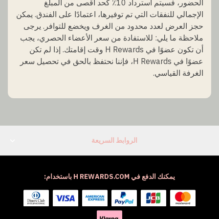
الحضور، فسيتم استرداد 10٪ كحد أقصى من المبلغ
الإجمالي للنفقات التي تم توفيرها، اعتمادًا على الفندق. يمكن
حجز العرض لعدد محدود من الغرف ويخضع للتوافر. يرجى
ملاحظة ما يلي: للاستفادة من سعر الأعضاء الحصري، يجب
أن تكون عضوًا في H Rewards وقت إقامتك. إذا لم تكن
عضوًا في H Rewards، فإننا نحتفظ بالحق في تحصيل سعر
الغرفة القياسي.
الروابط السريعة
يمكنك الدفع في H REWARDS.COM باستخدام: