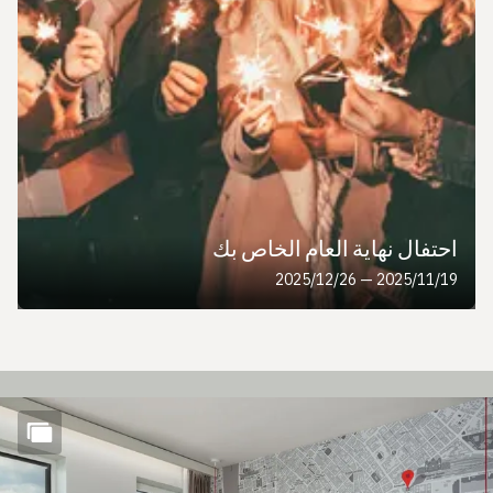
احتفال نهاية العام الخاص بك
19‏/11‏/2025 — 26‏/12‏/2025