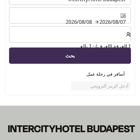
07‏/08‏/2026
08‏/08‏/2026
حدد عدد الغرف والضيوف لإقامتك
1 الغرفة (الغرف) ⋅ 1 بالغ
بحث
أسافر في رحلة عمل
أدخل الرمز الترويجي
INTERCITYHOTEL BUDAPEST