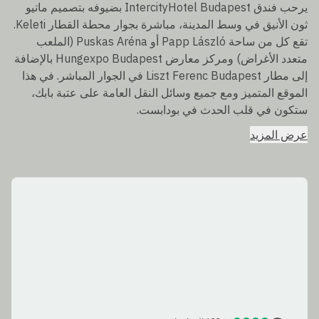
يرحب فندق IntercityHotel Budapest بضيوفه بتصميم ماتيو
ثون الأنيق في وسط المدينة، مباشرة بجوار محطة القطار Keleti.
تقع كل من ساحة Papp László أو Puskas Aréna (الملعب
متعدد الأغراض) ومركز معارض Hungexpo Budapest بالإضافة
إلى مطار Liszt Ferenc Budapest في الجوار المباشر. في هذا
الموقع المتميز ومع جميع وسائل النقل العامة على عتبة بابك،
ستكون في قلب الحدث في بودابست.
عرض المزيد