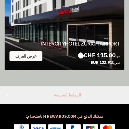
INTERCITYHOTEL ZURICH AIRPORT
115.00 CHF
عرض الغرف
من
122.91 EUR
تقريبًا
الروابط السريعة
يمكنك الدفع في H REWARDS.COM باستخدام: