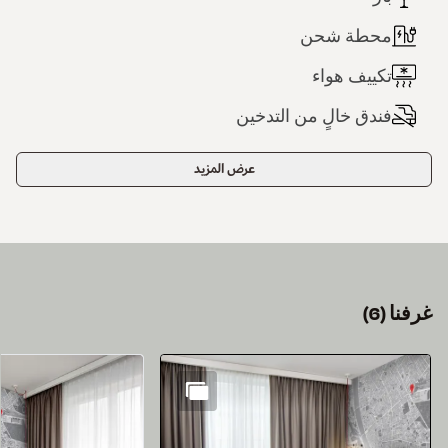
محطة شحن
تكييف هواء
فندق خالٍ من التدخين
عرض المزيد
غرفنا
(
6
)
الشريحة 1 من 6