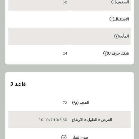
الصفوف
50
الاستقبال
المأدبة
شكل حرف U
24
قاعة 2
الحجم (م²)
72
العرض × الطول × الارتفاع
10.10x7.10x3.50
ضوء النهار