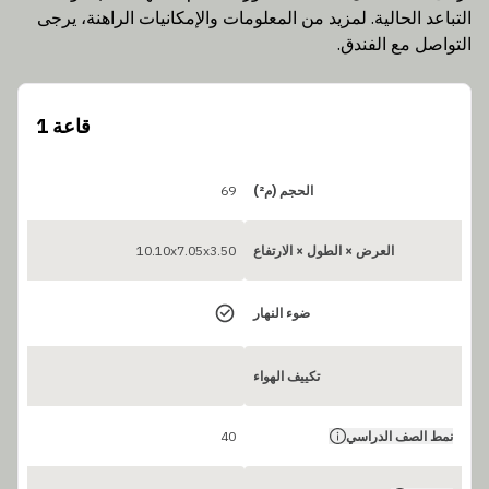
التباعد الحالية. لمزيد من المعلومات والإمكانيات الراهنة، يرجى
التواصل مع الفندق.
قاعة 1
الحجم (م²)
69
العرض × الطول × الارتفاع
10.10x7.05x3.50
ضوء النهار
تكييف الهواء
نمط الصف الدراسي
40