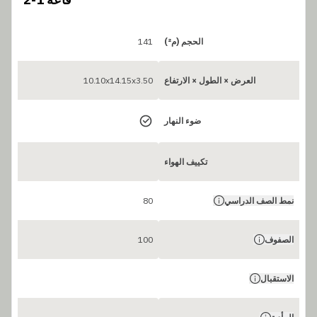
الحجم (م²)
141
العرض × الطول × الارتفاع
10.10x14.15x3.50
ضوء النهار
تكييف الهواء
نمط الصف الدراسي
80
الصفوف
100
الاستقبال