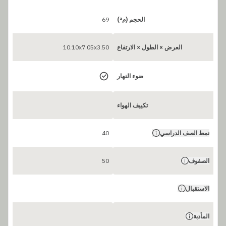
الحجم (م²)
69
العرض × الطول × الارتفاع
10.10x7.05x3.50
ضوء النهار
تكييف الهواء
نمط الصف الدراسي
40
الصفوف
50
الاستقبال
المأدبة