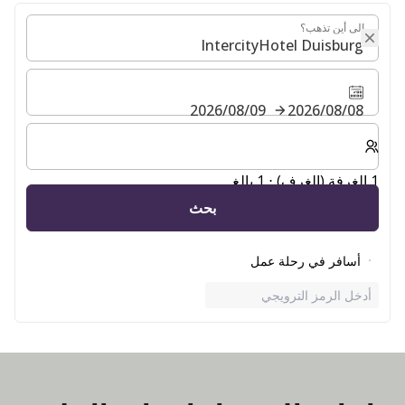
إلى أين تذهب؟
إلى أين تذهب؟
08‏/08‏/2026
09‏/08‏/2026
حدد عدد الغرف والضيوف لإقامتك
1 الغرفة (الغرف) ⋅ 1 بالغ
بحث
أسافر في رحلة عمل
أدخل الرمز الترويجي