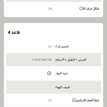
شكل حرف U
24
قاعة 4
الحجم (م²)
53
العرض × الطول × الارتفاع
7.23x7.50x3.50
ضوء النهار
تكييف الهواء
نمط الصف الدراسي
12