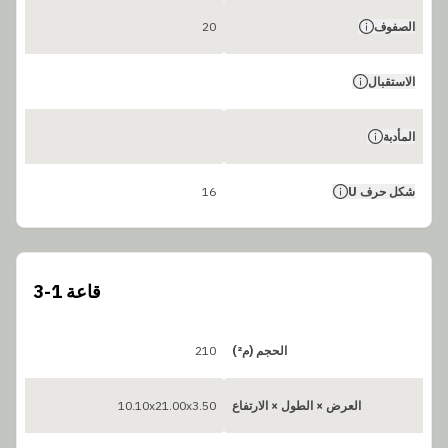
الصفوف
20
الاستقبال
المأدبة
شكل حرف U
16
قاعة 1-3
الحجم (م²)
210
العرض × الطول × الارتفاع
10.10x21.00x3.50