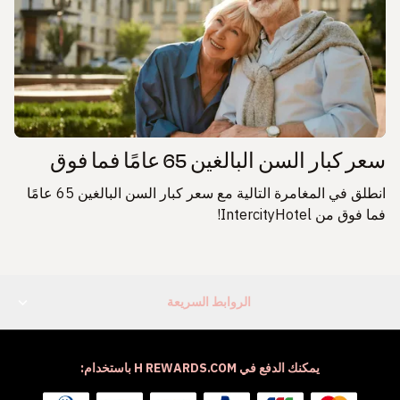
سعر كبار السن البالغين 65 عامًا فما فوق
انطلق في المغامرة التالية مع سعر كبار السن البالغين 65 عامًا
فما فوق من IntercityHotel!
الروابط السريعة
يمكنك الدفع في H REWARDS.COM باستخدام: