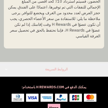
الحضور، فسيتم استرداد 10٪ كحد أقصى من المبلغ
الإجمالي للنفقات التي تم توفيرها، اعتمادًا على الفندق. يمكن
حجز العرض لعدد محدود من الغرف ويخضع للتوافر. يرجى
ملاحظة ما يلي: للاستفادة من سعر الأعضاء الحصري، يجب
أن تكون عضوًا في H Rewards وقت إقامتك. إذا لم تكن
عضوًا في H Rewards، فإننا نحتفظ بالحق في تحصيل سعر
الغرفة القياسي.
الروابط السريعة
يمكنك الدفع في H REWARDS.COM باستخدام: