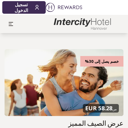
تسجيل
الدخول
خصم يصل إلى 30%
58.28 EUR
من
عرض الصيف المميز