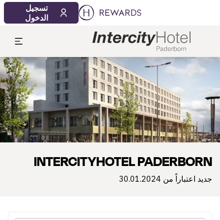
10‏/08‏/2026
11‏/08‏/2026
تسجيل
1 الغرفة (الغرف) ⋅ 1 بالغ
الدخول
لشريحة 1 من 1
INTERCITYHOTEL PADERBORN
جديد اعتباراً من 30.01.2024