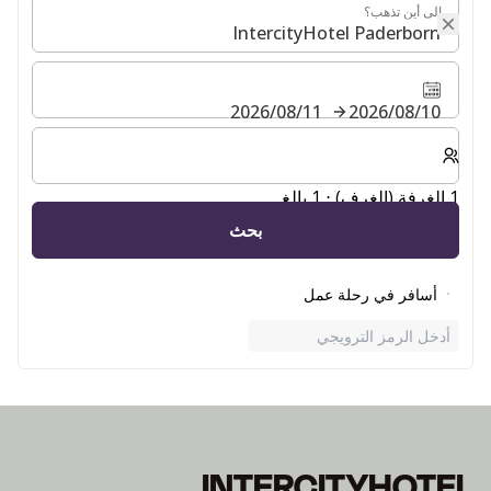
إلى أين تذهب؟
إلى أين تذهب؟
10‏/08‏/2026
11‏/08‏/2026
حدد عدد الغرف والضيوف لإقامتك
1 الغرفة (الغرف) ⋅ 1 بالغ
بحث
أسافر في رحلة عمل
أدخل الرمز الترويجي
INTERCITYHOTEL