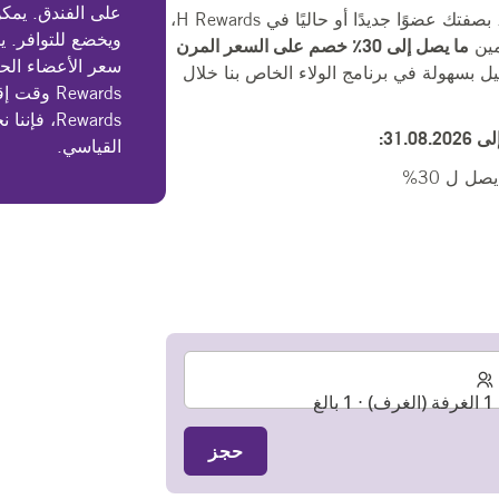
على الفندق. يمك
احجز عرض الصيف المميز واستفد من خصم 20%. بصفتك عضوًا جديدًا أو حاليًا في H Rewards،
ويخضع للتوافر. ي
ما يصل إلى 30٪ خصم على السعر المرن
 بسهولة في برنامج الولاء الخاص بنا خلال
Rewards، 
القياسي.
ل ل 30%
1 الغرفة (الغرف) ⋅ 1 بالغ
حجز