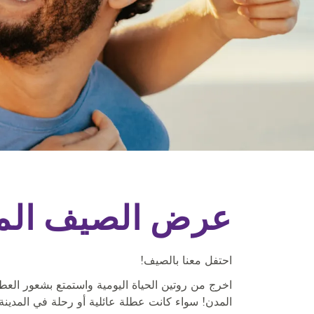
عرض الصيف المميز
عرض الصيف الم
كن عضوًا ووفر ما يصل إلى 30٪ خصم
إقامة شاملة أو غير شاملة لوجبة الفطور
احتفل معنا بالصيف!
اخرج من روتين الحياة اليومية واستمتع بشعور العط
المدن! سواء كانت عطلة عائلية أو رحلة في المدي