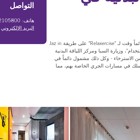
التواصل
هاتف: ‎+31 20 2105800‎
البريد الإلكتروني
م
كما يُقال، العقل السليم في الجسم السليم: هناك دائماً وقت لـ "Relaxercise" على طريقة Jaz in
ستخدام"، وزيارة السبا ومركز اللياقة البدنية
ن الاسترخاء - وكل ذلك مشمول دائماً في
قامة الليلية. لم تتعب بعد؟ دع فرقة Jaz ترسلك في مسارات الجري الخاصة بهم، مما