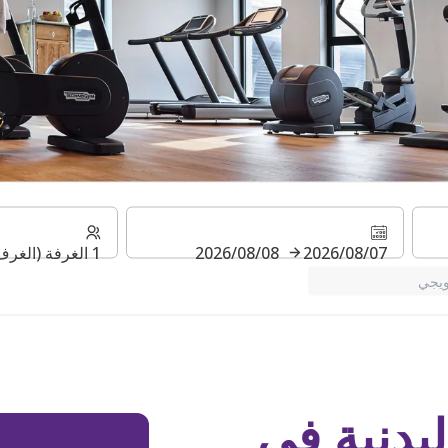
07‏/08‏/2026
08‏/08‏/2026
1 الغرفة (الغرف) ⋅ 1 بالغ
يجي
لبدنية في