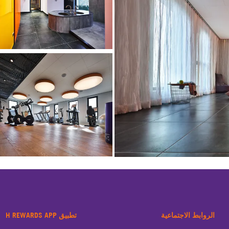
الروابط الاجتماعية
تطبيق H REWARDS APP