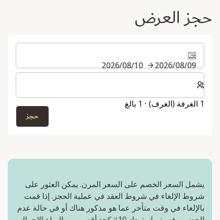
حجز العرض
09‏/08‏/2026
10‏/08‏/2026
حدد عدد الغرف والضيوف لإقامتك
1 الغرفة (الغرف) ⋅ 1 بالغ
حجز
يشمل السعر الخصم على السعر المرن. يمكن العثور على
شروط الإلغاء في شروط العقد في عملية الحجز. إذا قمت
بالإلغاء في وقت متأخر عما هو مذكور هناك أو في حالة عدم
الحضور، فسيتم استرداد 10٪ كحد أقصى من المبلغ الإجمالي