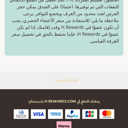
للنفقات التي تم توفيرها، اعتمادًا على الفندق. يمكن حجز
العرض لعدد محدود من الغرف ويخضع للتوافر. يرجى
ملاحظة ما يلي: للاستفادة من سعر الأعضاء الحصري، يجب
أن تكون عضوًا في H Rewards وقت إقامتك. إذا لم تكن
عضوًا في H Rewards، فإننا نحتفظ بالحق في تحصيل سعر
الغرفة القياسي.
الروابط السريعة
يمكنك الدفع في H REWARDS.COM باستخدام: