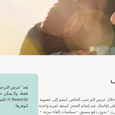
ص
يُعد "عرض الترحي
فقط، ولا يمكن حج
 خلال عرض الترحيب الخاص. انضم إلى عضوية
wards
H  الآن واحصل مباشرة على خصم ١٠% على إقامتك عند إتمام الحجز. استفد لمرة واحدة
لتوفرها.
مة بخصم ١٠% من السعر المرن. • بدون دفع مسبق. • سياسات إلغاء مرنة. •