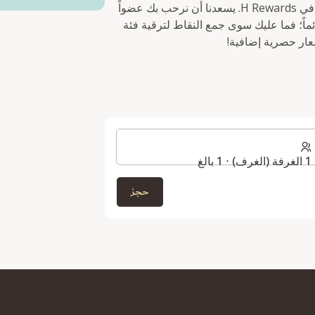
متاح للحجز الفوري لمرة واحدة فقط للأعضاء الجدد في H Rewards. يسعدنا أن نرحب بك عضواً
 تستمر المزايا دائماً؛ فما عليك سوى جمع النقاط لترقية فئة
ر حصرية إضافية!
1 الغرفة (الغرف) ⋅ 1 بالغ
حجز