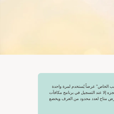
ب الخاص" عرضاً يُستخدم لمرة واحدة
زه إلا عند التسجيل في برنامج مكافآت
H Re. العرض متاح لعدد محدود من الغرف ويخضع