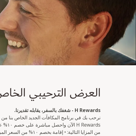
عرض الترحيب الخاص
العرض الترحيبي الخا
خصم 10% متاح لمرة واحدة وفوراً للأعضاء الجدد في برنامج H Rewards.
H Rewards - شغفك بالسفر، يقابله تقديرنا.
نرحب بك في برنامج المكافآت الجديد الخاص بنا من
Rewards
من المزايا التالية: • إقا