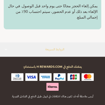
يمكن إلغاء الحجز مجانًا حتى يوم واحد قبل الوصول. في حال
الإلغاء بعد ذلك أو عدم الحضور، سيتم احتساب 90٪ من
إجمالي المبلغ.
الروابط السريعة
يمكنك الدفع في H REWARDS.COM باستخدام:
تُرجى ملاحظة أنه قد تكون هناك اختلافات في قبول طرق الدفع في الفنادق الفردية.