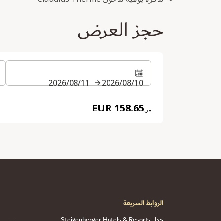
حجز العرض
10‏/08‏/2026
11‏/08‏/2026
158.65 EUR
من
الروابط السريعة
حول Steigenberger Hotels & Resorts