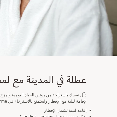
عطلة في المدينة مع لمسة 
عطلة في المدينة مع لم
إقامة ليلية تشمل الإفطار
تذكرة يومية لدخول Claudius Therme
دلّل نفسك باستراحة من روتين الحياة اليومية وامزج ر
لإقامة ليلية مع الإفطار واستمتع بالاسترخاء في Claudius Therme ليوم مليء بالراحة والهدوء.
إقامة ليلية تشمل الإفطار
تذكرة يومية لدخول Claudius Therme