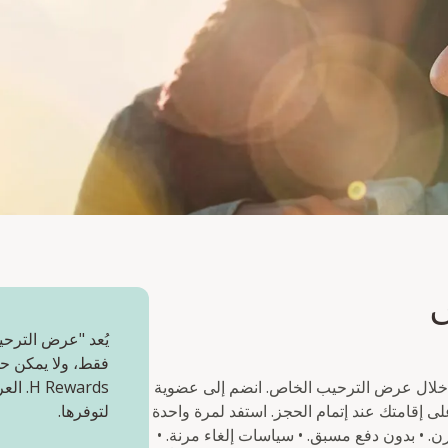
ص
يُعد "عرض الترحي
فقط، ولا يمكن حج
 خلال عرض الترحيب الخاص. انضم إلى عضوية
wards
H  الآن واحصل مباشرة على خصم ١٠% على إقامتك عند إتمام الحجز. استفد لمرة واحدة
لتوفرها.
مة بخصم ١٠% من السعر المرن. • بدون دفع مسبق. • سياسات إلغاء مرنة. •