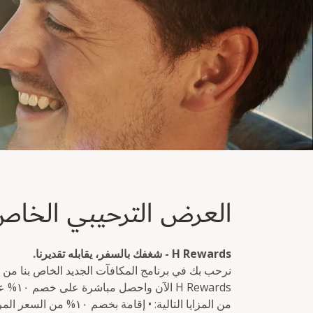
عرض الترحيب الخاص
العرض الترحيبي الخا
خصم 10% متاح لمرة واحدة وفوراً للأعضاء الجدد في برنامج H Rewards.
H Rewards - شغفك بالسفر، يقابله تقديرنا.
نرحب بك في برنامج المكافآت الجديد الخاص بنا من
Rewards
من المزايا التالية: • إقا