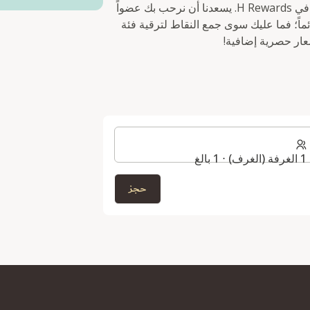
متاح للحجز الفوري لمرة واحدة فقط للأعضاء الجدد في H Rewards. يسعدنا أن نرحب بك عضواً
 تستمر المزايا دائماً؛ فما عليك سوى جمع النقاط لترقية فئة
ر حصرية إضافية!
1 الغرفة (الغرف) ⋅ 1 بالغ
حجز