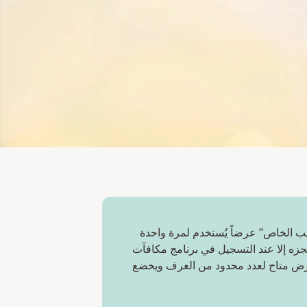
ب الخاص" عرضاً يُستخدم لمرة واحدة
زه إلا عند التسجيل في برنامج مكافآت
H Re. العرض متاح لعدد محدود من الغرف ويخضع