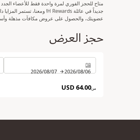
جديداً في عائلة H Rewards! ومعنا،
عضويتك، والحصول على عروض مكافآت مذهلة وأسعا
حجز العرض
06‏/08‏/2026
07‏/08‏/2026
64.00 USD
من