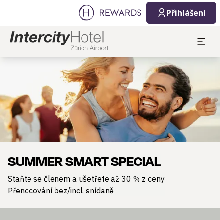
Přihlášení
Sklíčko 1 z 1
SUMMER SMART SPECIAL
Staňte se členem a ušetřete až 30 % z ceny
Přenocování bez/incl. snídaně