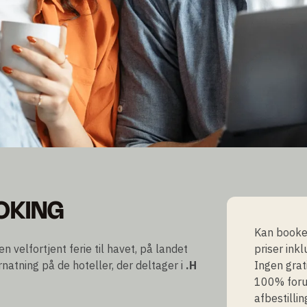
ANKOMST
OOKING
Kan bookes
 velfortjent ferie til havet, på landet
priser ink
natning på de hoteller, der deltager i
.H
Ingen grat
100% foru
afbestillin