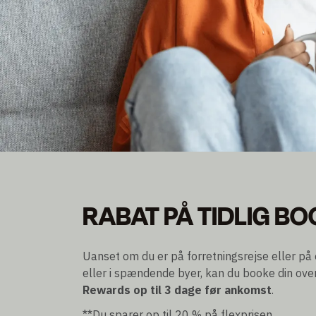
PRIS FOR TIDLIG 
RABAT PÅ TIDLIG B
Spar op til 20% på Flex-prisen
Kan bookes op til 3 dage før ankomst
Uanset om du er på forretningsrejse eller på en
eller i spændende byer, kan du booke din over
Rewards
op til 3 dage før ankomst
.
**Du sparer op til 20 % på flexprisen.