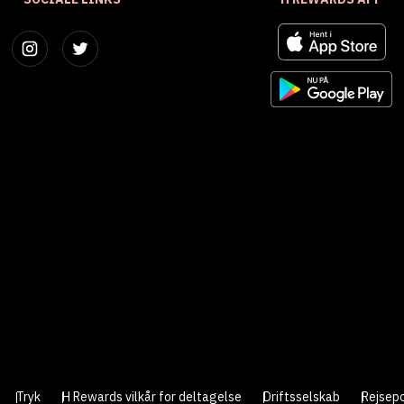
Tryk
H Rewards vilkår for deltagelse
Driftsselskab
Rejsepo