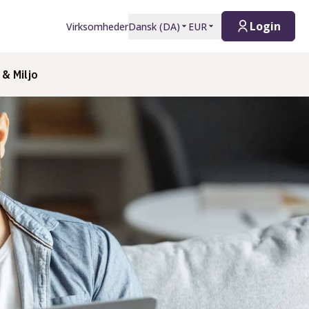
Login
Virksomheder
Dansk
(
DA
)
EUR
& Miljo