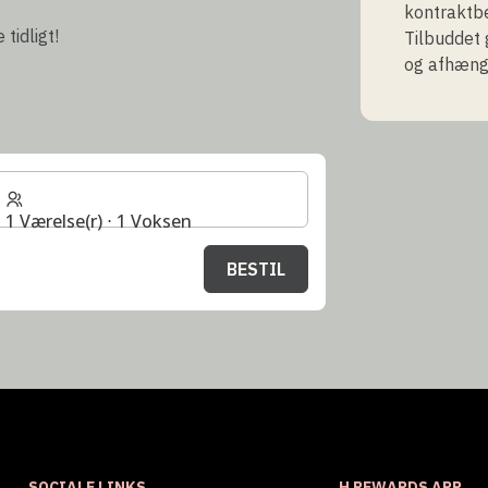
kontraktbe
tidligt!
Tilbuddet 
og afhængi
1 Værelse(r) ⋅ 1 Voksen
BESTIL
SOCIALE LINKS
H REWARDS APP