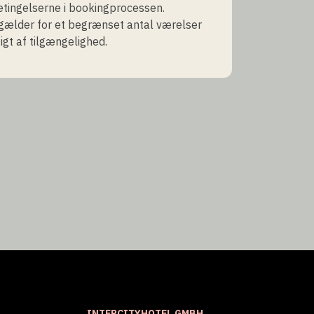
tingelserne i bookingprocessen.
gælder for et begrænset antal værelser
gt af tilgængelighed.
INTERCITYHOTEL GMBH