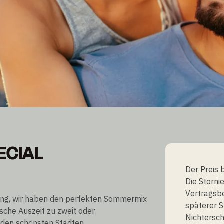
ECIAL
ECIAL
Der Preis 
Die Storni
Vertragsb
ling, wir haben den perfekten Sommermix
späterer S
ische Auszeit zu zweit oder
Nichtersc
 den schönsten Städten.