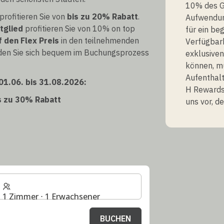
10% des G
rofitieren Sie von
bis zu 20% Rabatt
.
Aufwendun
tglied
profitieren Sie von 10% on top
für ein be
 den Flex Preis
in den teilnehmenden
Verfügbark
elden Sie sich bequem im Buchungsprozess
exklusiven
können, m
Aufenthalt
01.06. bis 31.08.2026:
H Rewards 
is zu 30% Rabatt
uns vor, d
1 Zimmer ⋅ 1 Erwachsener
BUCHEN