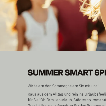
SUMMER SMART SP
SUMMER SMART SP
Mitglieder erhalten bis zu 30% Rabatt
Übernachtung exkl./ inkl. Frühstück
Wir feiern den Sommer, feiern Sie mit uns!
Raus aus dem Alltag und rein ins Urlaubsfee
für Sie! Ob Familienurlaub, Städtetrip, romant
Geschäftsreise - genießen Sie den Sommer in