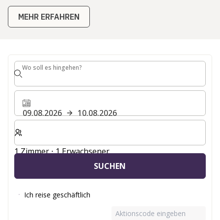
N
Wo soll es hingehen?
Wo soll es hingehen?
09.08.2026
10.08.2026
Wählen Sie die Anzahl der Zimmer und Gäste für Ihren 
1 Zimmer ⋅ 1 Erwachsener
SUCHEN
Ich reise geschäftlich
Aktionscode eingeben