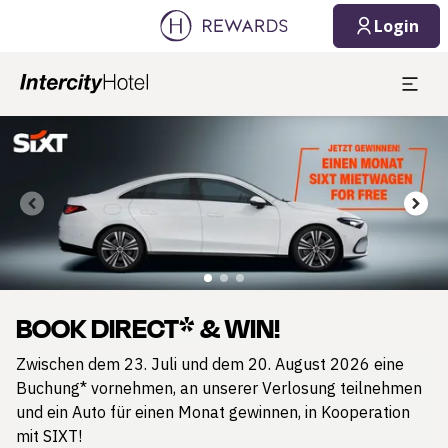
1 Zimmer ⋅ 1 Erwachsener
Login
Dia 2 von 3
T* & WIN!
BIS ZU 3
uli und dem 20. August 2026 eine
Jetzt unser Summ
, an unserer Verlosung teilnehmen
JETZT BUCHE
nen Monat gewinnen, in Kooperation