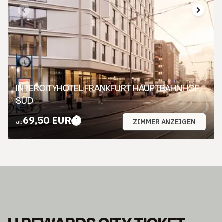
INTERCITYHOTEL FRANKFURT HAUPTBAHNHOF
SÜD
69,50 EUR
ZIMMER ANZEIGEN
ab
H REWARDS CITY TICKET.