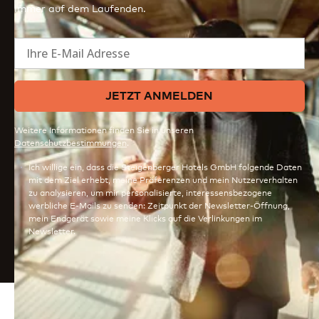
immer auf dem Laufenden.
Ihre E-Mail Adresse
JETZT ANMELDEN
Weitere Informationen finden Sie in unseren
Datenschutzbestimmungen
.
Ich willige ein, dass die Steigenberger Hotels GmbH folgende Daten
mit dem Ziel erhebt, meine Präferenzen und mein Nutzerverhalten
zu analysieren, um mir personalisierte, interessensbezogene
werbliche E-Mails zu senden: Zeitpunkt der Newsletter-Öffnung,
mein Endgerät sowie meine Klicks auf die Verlinkungen im
Newsletter.