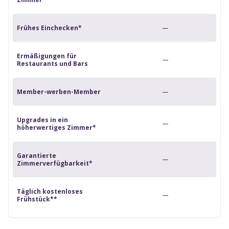
Frühes Einchecken*
—
Ermäßigungen für
—
Restaurants und Bars
Member-werben-Member
—
Upgrades in ein
—
höherwertiges Zimmer*
Garantierte
—
Zimmerverfügbarkeit*
Täglich kostenloses
—
Frühstück**