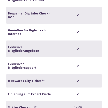
Mitgliederrabatt sichern
Bequemer Digitaler Check-
✔
in**
Genießen Sie Highspeed-
✔
Internet
Exklusive
✔
Mitgliederangebote
Exklusiver
✔
Mitgliedersupport
H Rewards City Ticket**
✔
Einladung zum Expert Circle
✔
Später Check-out*
14:00