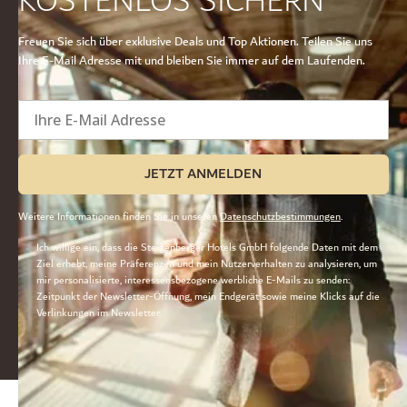
KOSTENLOS SICHERN
Freuen Sie sich über exklusive Deals und Top Aktionen. Teilen Sie uns
Ihre E-Mail Adresse mit und bleiben Sie immer auf dem Laufenden.
Ihre E-Mail Adresse
JETZT ANMELDEN
Weitere Informationen finden Sie in unseren
Datenschutzbestimmungen
.
Ich willige ein, dass die Steigenberger Hotels GmbH folgende Daten mit dem
Ziel erhebt, meine Präferenzen und mein Nutzerverhalten zu analysieren, um
mir personalisierte, interessensbezogene werbliche E-Mails zu senden:
Zeitpunkt der Newsletter-Öffnung, mein Endgerät sowie meine Klicks auf die
Verlinkungen im Newsletter.