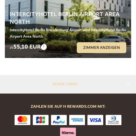
INTERCITYHOTEL BERLIN AIRPORT AREA
NORTH
IntercityHotel Berlin Brandenburg Airport wird IntercityHotel Berlin
Airport Area North.
55,10 EUR
ZIMMER ANZEIGEN
ab
QUICK LINKS
ZAHLEN SIE AUF H REWARDS.COM MIT: