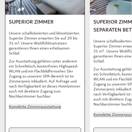
SUPERIOR ZIMMER
SUPERIOR ZIMM
SEPARATEN BE
Unsere schallislorierten und klimatisierten
Superior Zimmer erwarten Sie auf 29 bis
Unsere schallisolierten
31 m². Unsere Wohlfühlmatratzen
Superior Zimmer erwar
garantieren Ihnen einen erholsamen
31 m². Unsere Wohlfü
Schlaf.
garantieren Ihnen ein
Zur Ausstattung gehören unter anderem
Schlaf.
ein Schreibtisch, kostenfreies Highspeed-
Zur Ausstattung gehö
WLAN und ein Flachbildfernseher. Der
ein Schreibtisch, kost
Zugang zu unserem SPA-Bereich ist im
WLAN und ein Flachbil
Zimmerpreis inkludiert. Auf Anfrage und
Zugang zu unserem SPA
nach Verfügbarkeit ist dieses Hotelzimmer
Zimmerpreis inkludiert
auch mit direktem Zugang zum
nach Verfügbarkeit ist
Nachbarzimmer buchbar.
auch mit direktem Zu
Nachbarzimmer buchba
Komplette Zimmerausstattung
Komplette Zimmerauss