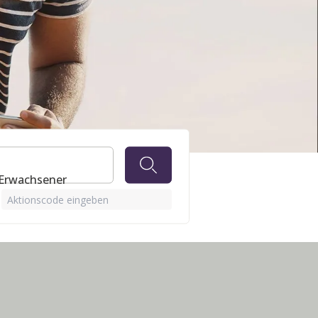
 Erwachsener
Aktionscode eingeben
ls.