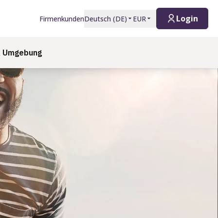
Login
Firmenkunden
Deutsch
(
DE
)
EUR
& Umgebung