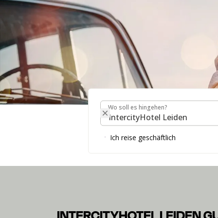
Wo soll es hingehen?
Wo soll es hingehen?
INTERCITYHOTEL L
Ich reise geschäftlich
In unserem Guest Guidefinden Sie zahlreiche Infor
INTERCITYHOTEL LEIDEN G