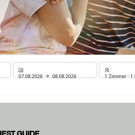
EIDEN GUEST GUIDE
07.08.2026
08.08.2026
1 Zimmer ⋅ 1
mationen zu Ihrem Aufenthalt in einem unserer H Rewards Hote
UEST GUIDE